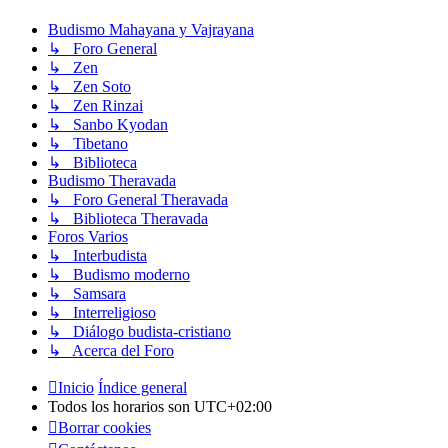
Budismo Mahayana y Vajrayana
↳ Foro General
↳ Zen
↳ Zen Soto
↳ Zen Rinzai
↳ Sanbo Kyodan
↳ Tibetano
↳ Biblioteca
Budismo Theravada
↳ Foro General Theravada
↳ Biblioteca Theravada
Foros Varios
↳ Interbudista
↳ Budismo moderno
↳ Samsara
↳ Interreligioso
↳ Diálogo budista-cristiano
↳ Acerca del Foro
Inicio
Índice general
Todos los horarios son
UTC+02:00
Borrar cookies