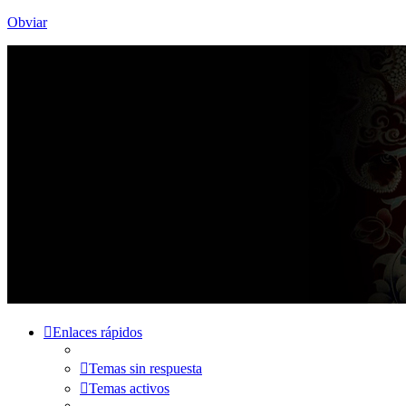
Obviar
Enlaces rápidos
Temas sin respuesta
Temas activos