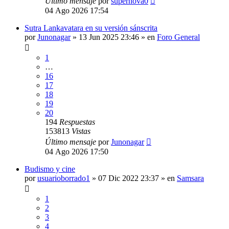
Último mensaje
por
supernova0
04 Ago 2026 17:54
Sutra Lankavatara en su versión sánscrita
por
Junonagar
»
13 Jun 2025 23:46
» en
Foro General
1
…
16
17
18
19
20
194
Respuestas
153813
Vistas
Último mensaje
por
Junonagar
04 Ago 2026 17:50
Budismo y cine
por
usuarioborrado1
»
07 Dic 2022 23:37
» en
Samsara
1
2
3
4