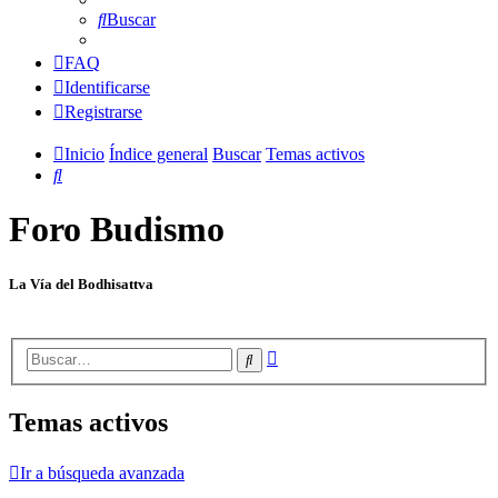
Buscar
FAQ
Identificarse
Registrarse
Inicio
Índice general
Buscar
Temas activos
Buscar
Foro Budismo
La Vía del Bodhisattva
Búsqueda
Buscar
avanzada
Temas activos
Ir a búsqueda avanzada