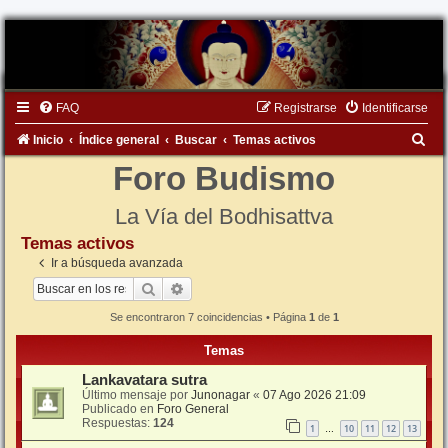
FAQ
Registrarse
Identificarse
B
Inicio
Índice general
Buscar
Temas activos
u
Foro Budismo
s
La Vía del Bodhisattva
c
Temas activos
a
Ir a búsqueda avanzada
r
Buscar
Búsqueda avanzada
Se encontraron 7 coincidencias • Página
1
de
1
Temas
Lankavatara sutra
Último mensaje por
Junonagar
«
07 Ago 2026 21:09
Publicado en
Foro General
Respuestas:
124
1
10
11
12
13
…