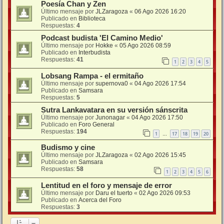
Poesía Chan y Zen
Último mensaje por
JLZaragoza
«
06 Ago 2026 16:20
Publicado en
Biblioteca
Respuestas:
4
Podcast budista 'El Camino Medio'
Último mensaje por
Hokke
«
05 Ago 2026 08:59
Publicado en
Interbudista
Respuestas:
41
1
2
3
4
5
Lobsang Rampa - el ermitaño
Último mensaje por
supernova0
«
04 Ago 2026 17:54
Publicado en
Samsara
Respuestas:
5
Sutra Lankavatara en su versión sánscrita
Último mensaje por
Junonagar
«
04 Ago 2026 17:50
Publicado en
Foro General
Respuestas:
194
1
17
18
19
20
…
Budismo y cine
Último mensaje por
JLZaragoza
«
02 Ago 2026 15:45
Publicado en
Samsara
Respuestas:
58
1
2
3
4
5
6
Lentitud en el foro y mensaje de error
Último mensaje por
Daru el tuerto
«
02 Ago 2026 09:53
Publicado en
Acerca del Foro
Respuestas:
3