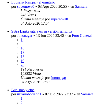
Lobsang Rampa - el ermitaño
por
supernova0
»
03 Ago 2026 20:55
» en
Samsara
5
Respuestas
248
Vistas
Último mensaje
por
supernova0
04 Ago 2026 17:54
Sutra Lankavatara en su versión sánscrita
por
Junonagar
»
13 Jun 2025 23:46
» en
Foro General
1
…
16
17
18
19
20
194
Respuestas
153832
Vistas
Último mensaje
por
Junonagar
04 Ago 2026 17:50
Budismo y cine
por
usuarioborrado1
»
07 Dic 2022 23:37
» en
Samsara
1
2