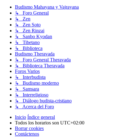
Budismo Mahayana y Vajrayana
↳ Foro General
↳ Zen
↳ Zen Soto
↳ Zen Rinzai
↳ Sanbo Kyodan
↳ Tibetano
↳ Biblioteca
Budismo Theravada
↳ Foro General Theravada
↳ Biblioteca Theravada
Foros Varios
↳ Interbudista
↳ Budismo moderno
↳ Samsara
↳ Interreligioso
↳ Diálogo budista-cristiano
↳ Acerca del Foro
Inicio
Índice general
Todos los horarios son
UTC+02:00
Borrar cookies
Contáctenos