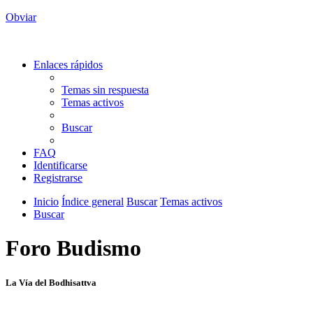
Obviar
Enlaces rápidos
Temas sin respuesta
Temas activos
Buscar
FAQ
Identificarse
Registrarse
Inicio
Índice general
Buscar
Temas activos
Buscar
Foro Budismo
La Vía del Bodhisattva