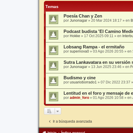
Temas
Poesía Chan y Zen
por
Junonagar
»
20 Mar 2024 18:17
» en
B
Podcast budista 'El Camino Medi
por
Hokke
»
17 Oct 2025 09:11
» en
Interb
Lobsang Rampa - el ermitaño
por
supernova0
»
03 Ago 2026 20:55
» en
Sutra Lankavatara en su versión 
por
Junonagar
»
13 Jun 2025 23:46
» en
F
Budismo y cine
por
usuarioborrado1
»
07 Dic 2022 23:37
»
Lentitud en el foro y mensaje de 
por
admin_foro
»
01 Ago 2026 10:58
» en
Ir a búsqueda avanzada
Inicio
Índice general