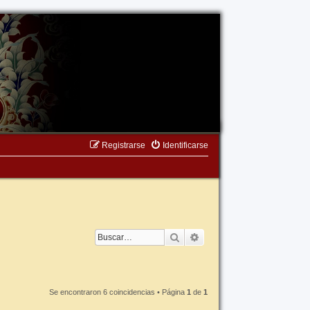
Registrarse
Identificarse
Buscar
Búsqueda avanzada
Se encontraron 6 coincidencias • Página
1
de
1