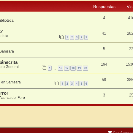
Respuestas
Vis
4
41
iblioteca
o'
41
28
udista
1
2
3
4
5
5
2
Samsara
sánscrita
194
153
oro General
1
16
17
18
19
20
…
58
38
 en
Samsara
1
2
3
4
5
6
error
3
2
Acerca del Foro
Contácteno