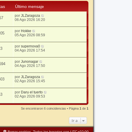
tas
Último mensaje
por
JLZaragoza
67
06 Ago 2026 16:20
por
Hokke
205
05 Ago 2026 08:59
por
supernova0
23
04 Ago 2026 17:54
por
Junonagar
694
04 Ago 2026 17:50
por
JLZaragoza
503
02 Ago 2026 15:45
por
Daru el tuerto
53
02 Ago 2026 09:53
Se encontraron 6 coincidencias • Página
1
de
1
Ir a
s
Borrar cookies
Todos los horarios son
UTC+02:00