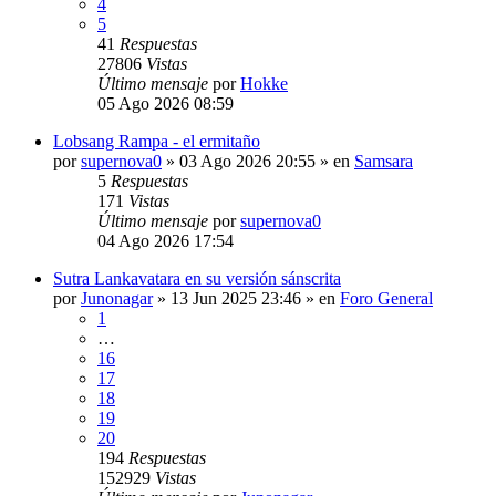
4
5
41
Respuestas
27806
Vistas
Último mensaje
por
Hokke
05 Ago 2026 08:59
Lobsang Rampa - el ermitaño
por
supernova0
»
03 Ago 2026 20:55
» en
Samsara
5
Respuestas
171
Vistas
Último mensaje
por
supernova0
04 Ago 2026 17:54
Sutra Lankavatara en su versión sánscrita
por
Junonagar
»
13 Jun 2025 23:46
» en
Foro General
1
…
16
17
18
19
20
194
Respuestas
152929
Vistas