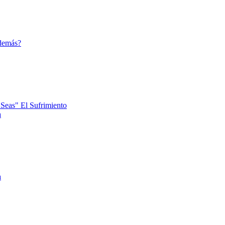
 demás?
Seas" El Sufrimiento
a
a