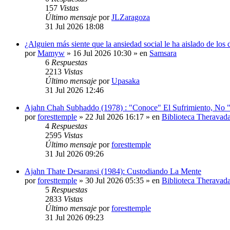
157
Vistas
Último mensaje
por
JLZaragoza
31 Jul 2026 18:08
¿Alguien más siente que la ansiedad social le ha aislado de los
por
Mamyw
»
16 Jul 2026 10:30
» en
Samsara
6
Respuestas
2213
Vistas
Último mensaje
por
Upasaka
31 Jul 2026 12:46
Ajahn Chah Subhaddo (1978) : "Conoce" El Sufrimiento, No "
por
foresttemple
»
22 Jul 2026 16:17
» en
Biblioteca Theravad
4
Respuestas
2595
Vistas
Último mensaje
por
foresttemple
31 Jul 2026 09:26
Ajahn Thate Desaransi (1984): Custodiando La Mente
por
foresttemple
»
30 Jul 2026 05:35
» en
Biblioteca Theravad
5
Respuestas
2833
Vistas
Último mensaje
por
foresttemple
31 Jul 2026 09:23