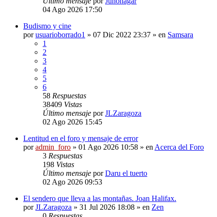
Último mensaje
por
Junonagar
04 Ago 2026 17:50
Budismo y cine
por
usuarioborrado1
»
07 Dic 2022 23:37
» en
Samsara
1
2
3
4
5
6
58
Respuestas
38409
Vistas
Último mensaje
por
JLZaragoza
02 Ago 2026 15:45
Lentitud en el foro y mensaje de error
por
admin_foro
»
01 Ago 2026 10:58
» en
Acerca del Foro
3
Respuestas
198
Vistas
Último mensaje
por
Daru el tuerto
02 Ago 2026 09:53
El sendero que lleva a las montañas. Joan Halifax.
por
JLZaragoza
»
31 Jul 2026 18:08
» en
Zen
0
Respuestas