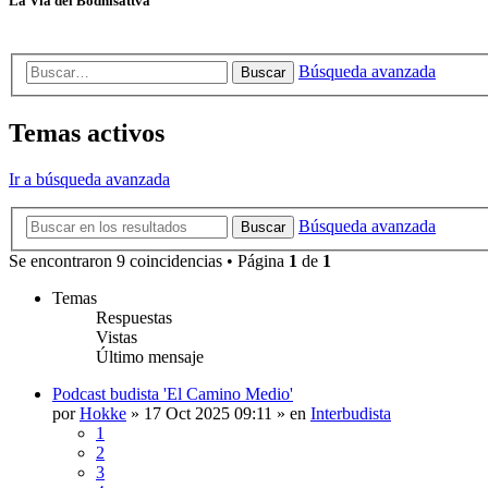
La Vía del Bodhisattva
Búsqueda avanzada
Buscar
Temas activos
Ir a búsqueda avanzada
Búsqueda avanzada
Buscar
Se encontraron 9 coincidencias • Página
1
de
1
Temas
Respuestas
Vistas
Último mensaje
Podcast budista 'El Camino Medio'
por
Hokke
»
17 Oct 2025 09:11
» en
Interbudista
1
2
3