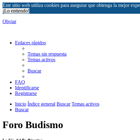
Este sitio web utiliza cookies para asegurar que obtenga la mejor expe
¡Lo entiendo!
Obviar
Enlaces rápidos
Temas sin respuesta
Temas activos
Buscar
FAQ
Identificarse
Registrarse
Inicio
Índice general
Buscar
Temas activos
Buscar
Foro Budismo