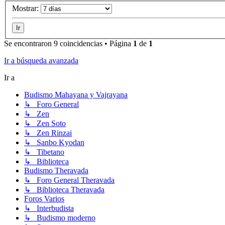
Mostrar:
Se encontraron 9 coincidencias • Página
1
de
1
Ir a búsqueda avanzada
Ir a
Budismo Mahayana y Vajrayana
↳ Foro General
↳ Zen
↳ Zen Soto
↳ Zen Rinzai
↳ Sanbo Kyodan
↳ Tibetano
↳ Biblioteca
Budismo Theravada
↳ Foro General Theravada
↳ Biblioteca Theravada
Foros Varios
↳ Interbudista
↳ Budismo moderno