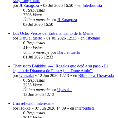
May Ling Chan.
por
JLZaragoza
»
03 Jul 2026 16:50
» en
Interbudista
0
Respuestas
3306
Vistas
Último mensaje
por
JLZaragoza
03 Jul 2026 16:50
Los Ocho Versos del Entrenamiento de la Mente
por
Daru el tuerto
»
01 Jul 2026 12:33
» en
Tibetano
0
Respuestas
4100
Vistas
Último mensaje
por
Daru el tuerto
01 Jul 2026 12:33
Ṭhānissaro Bhikkhu. — "Regalos que dejó a su paso - El
legado de Dhamma de Phra Ajaan Dune Atulo".
por
Upasaka
»
12 Jun 2026 12:13
» en
Biblioteca Theravada
0
Respuestas
2255
Vistas
Último mensaje
por
Upasaka
12 Jun 2026 12:13
Una reflexión interesante
por
Hokke
»
07 Jun 2026 14:39
» en
Interbudista
0
Respuestas
2017
Vistas