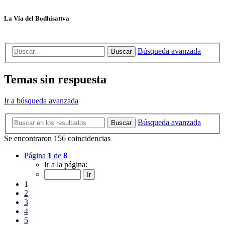
La Vía del Bodhisattva
Búsqueda avanzada
Buscar
Temas sin respuesta
Ir a búsqueda avanzada
Búsqueda avanzada
Buscar
Se encontraron 156 coincidencias
Página
1
de
8
Ir a la página:
1
2
3
4
5