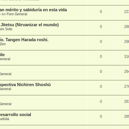
n mérito y sabiduría en esta vida
0
22
» en
Foro General
Jitetsu (Nirvanizar el mundo)
0
28
en Soto
ío. Tangen Harada roshi.
0
29
Zen
le
0
31
eneral
0
29
General
rspectiva Nichiren Shoshū
0
27
General
0
28
General
sarrollo social
0
28
udista