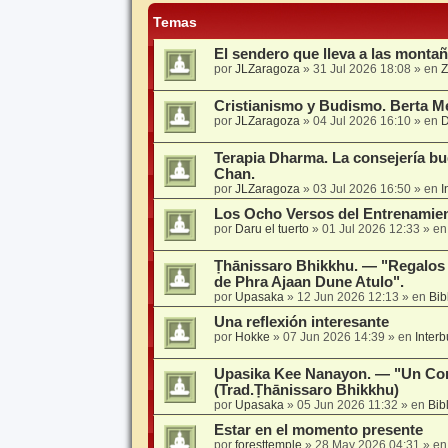
Temas
El sendero que lleva a las montañ
por
JLZaragoza
»
31 Jul 2026 18:08
» en
Z
Cristianismo y Budismo. Berta M
por
JLZaragoza
»
04 Jul 2026 16:10
» en
D
Terapia Dharma. La consejería bud
Chan.
por
JLZaragoza
»
03 Jul 2026 16:50
» en
I
Los Ocho Versos del Entrenamien
por
Daru el tuerto
»
01 Jul 2026 12:33
» e
Ṭhānissaro Bhikkhu. — "Regalos 
de Phra Ajaan Dune Atulo".
por
Upasaka
»
12 Jun 2026 12:13
» en
Bib
Una reflexión interesante
por
Hokke
»
07 Jun 2026 14:39
» en
Interb
Upasika Kee Nanayon. — "Un Co
(Trad.Ṭhānissaro Bhikkhu)
por
Upasaka
»
05 Jun 2026 11:32
» en
Bib
Estar en el momento presente
por
foresttemple
»
28 May 2026 04:31
» e