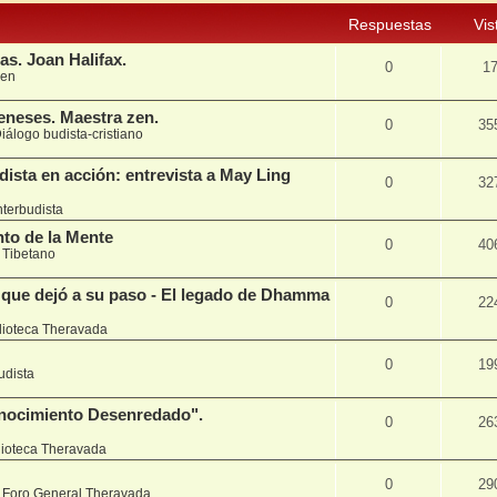
Respuestas
Vis
as. Joan Halifax.
0
1
en
eneses. Maestra zen.
0
35
iálogo budista-cristiano
ista en acción: entrevista a May Ling
0
32
nterbudista
to de la Mente
0
40
n
Tibetano
que dejó a su paso - El legado de Dhamma
0
22
lioteca Theravada
0
19
udista
nocimiento Desenredado".
0
26
lioteca Theravada
0
29
n
Foro General Theravada