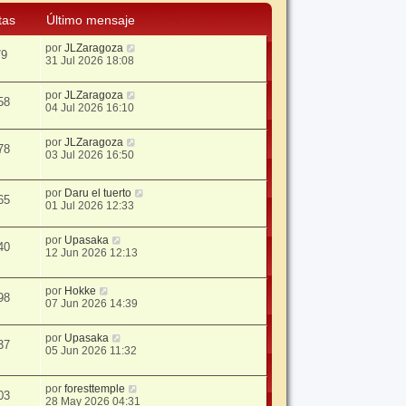
tas
Último mensaje
por
JLZaragoza
79
31 Jul 2026 18:08
por
JLZaragoza
58
04 Jul 2026 16:10
por
JLZaragoza
78
03 Jul 2026 16:50
por
Daru el tuerto
65
01 Jul 2026 12:33
por
Upasaka
40
12 Jun 2026 12:13
por
Hokke
98
07 Jun 2026 14:39
por
Upasaka
37
05 Jun 2026 11:32
por
foresttemple
03
28 May 2026 04:31