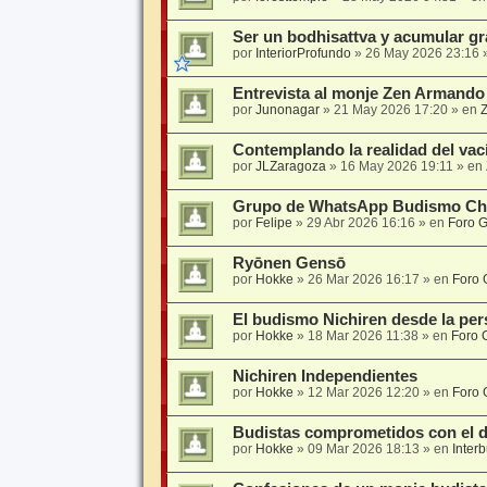
Ser un bodhisattva y acumular gra
por
InteriorProfundo
»
26 May 2026 23:16
Entrevista al monje Zen Armando 
por
Junonagar
»
21 May 2026 17:20
» en
Z
Contemplando la realidad del vac
por
JLZaragoza
»
16 May 2026 19:11
» en
Grupo de WhatsApp Budismo Chi
por
Felipe
»
29 Abr 2026 16:16
» en
Foro G
Ryōnen Gensō
por
Hokke
»
26 Mar 2026 16:17
» en
Foro 
El budismo Nichiren desde la pe
por
Hokke
»
18 Mar 2026 11:38
» en
Foro 
Nichiren Independientes
por
Hokke
»
12 Mar 2026 12:20
» en
Foro 
Budistas comprometidos con el de
por
Hokke
»
09 Mar 2026 18:13
» en
Interb