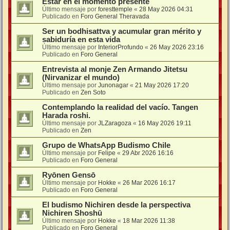
Estar en el momento presente
Último mensaje por
foresttemple
«
28 May 2026 04:31
Publicado en
Foro General Theravada
Ser un bodhisattva y acumular gran mérito y
sabiduría en esta vida
Último mensaje por
InteriorProfundo
«
26 May 2026 23:16
Publicado en
Foro General
Entrevista al monje Zen Armando Jitetsu
(Nirvanizar el mundo)
Último mensaje por
Junonagar
«
21 May 2026 17:20
Publicado en
Zen Soto
Contemplando la realidad del vacío. Tangen
Harada roshi.
Último mensaje por
JLZaragoza
«
16 May 2026 19:11
Publicado en
Zen
Grupo de WhatsApp Budismo Chile
Último mensaje por
Felipe
«
29 Abr 2026 16:16
Publicado en
Foro General
Ryōnen Gensō
Último mensaje por
Hokke
«
26 Mar 2026 16:17
Publicado en
Foro General
El budismo Nichiren desde la perspectiva
Nichiren Shoshū
Último mensaje por
Hokke
«
18 Mar 2026 11:38
Publicado en
Foro General