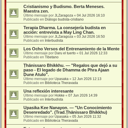
Cristianismo y Budismo. Berta Meneses.
Maestra zen.
Último mensaje por
JLZaragoza
«
04 Jul 2026 16:10
Publicado en
Diálogo budista-cristiano
Terapia Dharma. La consejería budista en
acción: entrevista a May Ling Chan.
Último mensaje por
JLZaragoza
«
03 Jul 2026 16:50
Publicado en
Interbudista
Los Ocho Versos del Entrenamiento de la Mente
Último mensaje por
Daru el tuerto
«
01 Jul 2026 12:33
Publicado en
Tibetano
Ṭhānissaro Bhikkhu. — "Regalos que dejó a su
paso - El legado de Dhamma de Phra Ajaan
Dune Atulo".
Último mensaje por
Upasaka
«
12 Jun 2026 12:13
Publicado en
Biblioteca Theravada
Una reflexión interesante
Último mensaje por
Hokke
«
07 Jun 2026 14:39
Publicado en
Interbudista
Upasika Kee Nanayon. — "Un Conocimiento
Desenredado". (Trad.Ṭhānissaro Bhikkhu)
Último mensaje por
Upasaka
«
05 Jun 2026 11:32
Publicado en
Biblioteca Theravada