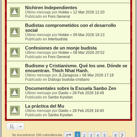
Nichiren Independientes
Último mensaje por
Hokke
«
12 Mar 2026 12:20
Publicado en
Foro General
Budistas comprometidos con el desarrollo
social
Último mensaje por
Hokke
«
09 Mar 2026 18:13
Publicado en
Interbudista
Confesiones de un monje budista
Último mensaje por
Hokke
«
08 Mar 2026 20:52
Publicado en
Foro General
Budismo y Cristianismo. Qué los une. Dónde se
encuentran. Thich Nhat Hanh.
Último mensaje por
JLZaragoza
«
08 Mar 2026 17:18
Publicado en
Diálogo budista-cristiano
Documentales sobre la Escuela Sanbo Zen
Último mensaje por
Daido
«
28 Feb 2026 18:49
Publicado en
Sanbo Kyodan
La práctica del Mu
Último mensaje por
Daido
«
28 Feb 2026 18:40
Publicado en
Sanbo Kyodan
Página
1
de
8
1
2
3
4
5
8
Sigui
Se encontraron 156 coincidencias
…