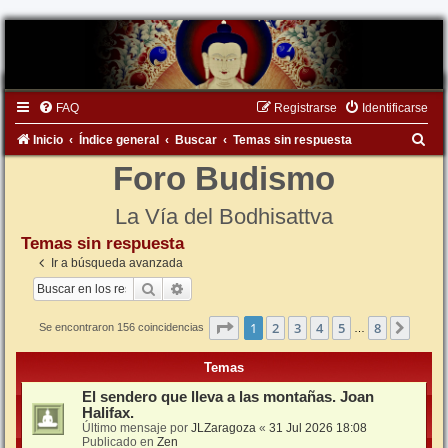
FAQ
Registrarse
Identificarse
B
Inicio
Índice general
Buscar
Temas sin respuesta
u
Foro Budismo
s
La Vía del Bodhisattva
c
Temas sin respuesta
a
Ir a búsqueda avanzada
r
Buscar
Búsqueda avanzada
Página
1
de
8
1
2
3
4
5
8
Sigui
Se encontraron 156 coincidencias
…
Temas
El sendero que lleva a las montañas. Joan
Halifax.
Último mensaje por
JLZaragoza
«
31 Jul 2026 18:08
Publicado en
Zen