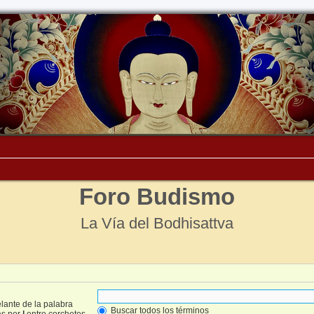
Foro Budismo
La Vía del Bodhisattva
lante de la palabra
Buscar todos los términos
as por
|
entre corchetes