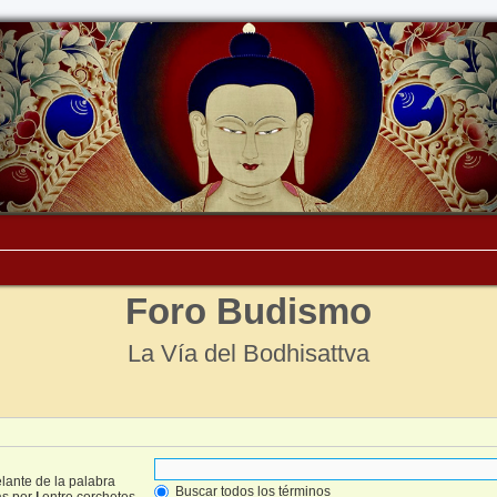
Foro Budismo
La Vía del Bodhisattva
lante de la palabra
Buscar todos los términos
as por
|
entre corchetes