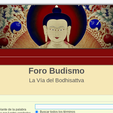
Foro Budismo
La Vía del Bodhisattva
lante de la palabra
Buscar todos los términos
as por
|
entre corchetes