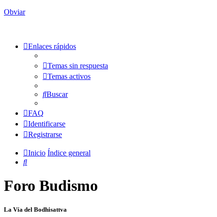
Obviar
Enlaces rápidos
Temas sin respuesta
Temas activos
Buscar
FAQ
Identificarse
Registrarse
Inicio
Índice general
Buscar
Foro Budismo
La Vía del Bodhisattva