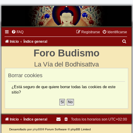
FAQ
Registrarse
Identificarse
B
Inicio
Índice general
u
Foro Budismo
s
La Vía del Bodhisattva
c
a
Borrar cookies
r
¿Está seguro de que quiere borrar todas las cookies de este
sitio?
Inicio
Índice general
Todos los horarios son
UTC+02:00
Desarrollado por
phpBB
® Forum Software © phpBB Limited