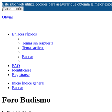
Este sitio web utiliza cookies para asegurar que obtenga la mejor expe
¡Lo entiendo!
Obviar
Enlaces rápidos
Temas sin respuesta
Temas activos
Buscar
FAQ
Identificarse
Registrarse
Inicio
Índice general
Buscar
Foro Budismo