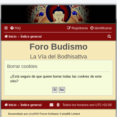
FAQ
Registrarse
Identificarse
B
Inicio
Índice general
u
Foro Budismo
s
La Vía del Bodhisattva
c
a
Borrar cookies
r
¿Está seguro de que quiere borrar todas las cookies de este
sitio?
Inicio
Índice general
Todos los horarios son
UTC+02:00
Desarrollado por
phpBB
® Forum Software © phpBB Limited