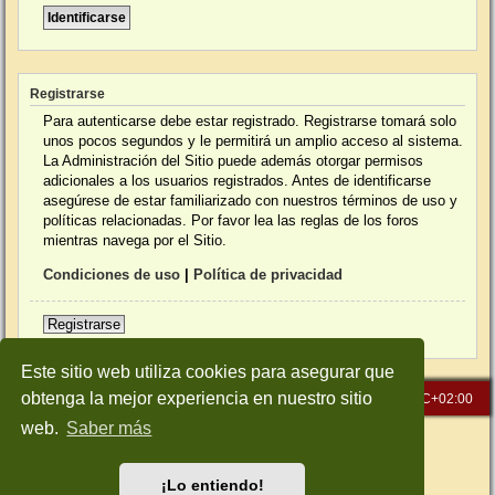
Registrarse
Para autenticarse debe estar registrado. Registrarse tomará solo
unos pocos segundos y le permitirá un amplio acceso al sistema.
La Administración del Sitio puede además otorgar permisos
adicionales a los usuarios registrados. Antes de identificarse
asegúrese de estar familiarizado con nuestros términos de uso y
políticas relacionadas. Por favor lea las reglas de los foros
mientras navega por el Sitio.
Condiciones de uso
|
Política de privacidad
Registrarse
Este sitio web utiliza cookies para asegurar que
obtenga la mejor experiencia en nuestro sitio
Inicio
Índice general
Todos los horarios son
UTC+02:00
web.
Saber más
Desarrollado por
phpBB
® Forum Software © phpBB Limited
Traducción al español por
phpBB España
Style: Green-Style-Slim by Joyce&Luna
phpBB-Style-Design
¡Lo entiendo!
Privacidad
|
Condiciones