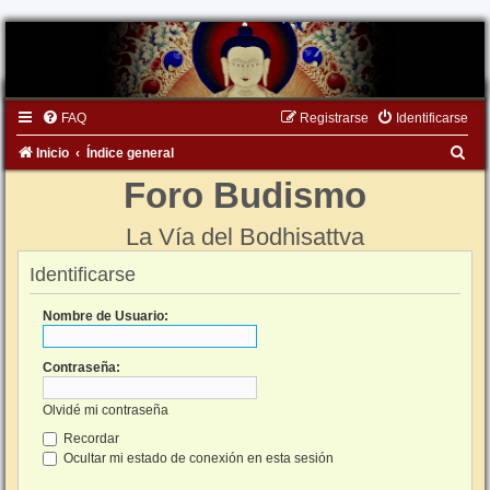
FAQ
Registrarse
Identificarse
B
Inicio
Índice general
u
Foro Budismo
s
La Vía del Bodhisattva
c
a
Identificarse
r
Nombre de Usuario:
Contraseña:
Olvidé mi contraseña
Recordar
Ocultar mi estado de conexión en esta sesión