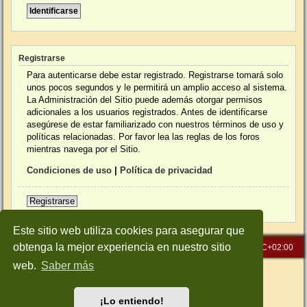
Registrarse
Para autenticarse debe estar registrado. Registrarse tomará solo
unos pocos segundos y le permitirá un amplio acceso al sistema.
La Administración del Sitio puede además otorgar permisos
adicionales a los usuarios registrados. Antes de identificarse
asegúrese de estar familiarizado con nuestros términos de uso y
políticas relacionadas. Por favor lea las reglas de los foros
mientras navega por el Sitio.
Condiciones de uso
|
Política de privacidad
Registrarse
Este sitio web utiliza cookies para asegurar que
obtenga la mejor experiencia en nuestro sitio
Inicio
Índice general
Todos los horarios son
UTC+02:00
web.
Saber más
Desarrollado por
phpBB
® Forum Software © phpBB Limited
Traducción al español por
phpBB España
Style: Green-Style-Slim by Joyce&Luna
phpBB-Style-Design
¡Lo entiendo!
Privacidad
|
Condiciones