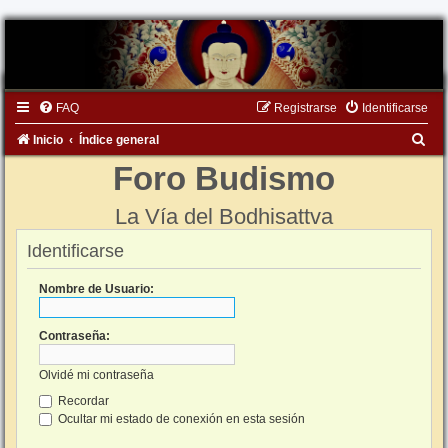
FAQ
Registrarse
Identificarse
B
Inicio
Índice general
u
Foro Budismo
s
La Vía del Bodhisattva
c
a
Identificarse
r
Nombre de Usuario:
Contraseña:
Olvidé mi contraseña
Recordar
Ocultar mi estado de conexión en esta sesión