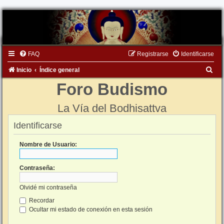
FAQ
Registrarse
Identificarse
B
Inicio
Índice general
u
Foro Budismo
s
La Vía del Bodhisattva
c
a
Identificarse
r
Nombre de Usuario:
Contraseña:
Olvidé mi contraseña
Recordar
Ocultar mi estado de conexión en esta sesión