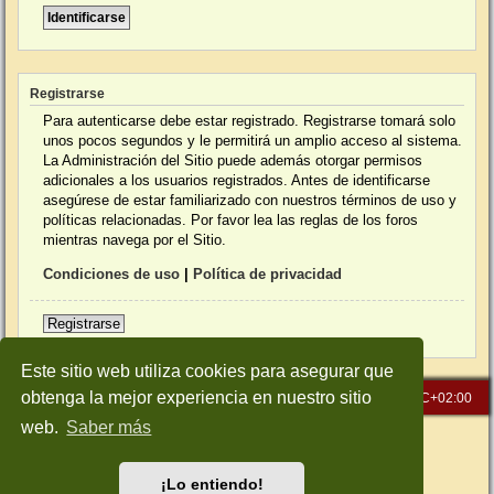
Registrarse
Para autenticarse debe estar registrado. Registrarse tomará solo
unos pocos segundos y le permitirá un amplio acceso al sistema.
La Administración del Sitio puede además otorgar permisos
adicionales a los usuarios registrados. Antes de identificarse
asegúrese de estar familiarizado con nuestros términos de uso y
políticas relacionadas. Por favor lea las reglas de los foros
mientras navega por el Sitio.
Condiciones de uso
|
Política de privacidad
Registrarse
Este sitio web utiliza cookies para asegurar que
obtenga la mejor experiencia en nuestro sitio
Inicio
Índice general
Todos los horarios son
UTC+02:00
web.
Saber más
Desarrollado por
phpBB
® Forum Software © phpBB Limited
Traducción al español por
phpBB España
Style: Green-Style-Slim by Joyce&Luna
phpBB-Style-Design
¡Lo entiendo!
Privacidad
|
Condiciones