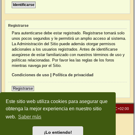
Registrarse
Para autenticarse debe estar registrado. Registrarse tomará solo
unos pocos segundos y le permitirá un amplio acceso al sistema.
La Administración del Sitio puede además otorgar permisos
adicionales a los usuarios registrados. Antes de identificarse
asegúrese de estar familiarizado con nuestros términos de uso y
políticas relacionadas. Por favor lea las reglas de los foros
mientras navega por el Sitio.
Condiciones de uso
|
Política de privacidad
Registrarse
Este sitio web utiliza cookies para asegurar que
obtenga la mejor experiencia en nuestro sitio
Inicio
Índice general
Todos los horarios son
UTC+02:00
web.
Saber más
Desarrollado por
phpBB
® Forum Software © phpBB Limited
Traducción al español por
phpBB España
Style: Green-Style-Slim by Joyce&Luna
phpBB-Style-Design
¡Lo entiendo!
Privacidad
|
Condiciones