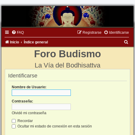
FAQ
Registrarse
Identificarse
B
Inicio
Índice general
u
Foro Budismo
s
La Vía del Bodhisattva
c
a
Identificarse
r
Nombre de Usuario:
Contraseña:
Olvidé mi contraseña
Recordar
Ocultar mi estado de conexión en esta sesión