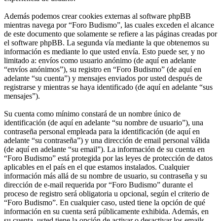
Además podemos crear cookies externas al software phpBB
mientras navega por “Foro Budismo”, las cuales exceden el alcance
de este documento que solamente se refiere a las páginas creadas por
el software phpBB. La segunda vía mediante la que obtenemos su
información es mediante lo que usted envía. Esto puede ser, y no
limitado a: envíos como usuario anónimo (de aquí en adelante
“envíos anónimos”), su registro en “Foro Budismo” (de aquí en
adelante “su cuenta”) y mensajes enviados por usted después de
registrarse y mientras se haya identificado (de aquí en adelante “sus
mensajes”).
Su cuenta como mínimo constará de un nombre único de
identificación (de aquí en adelante “su nombre de usuario”), una
contraseña personal empleada para la identificación (de aquí en
adelante “su contraseña”) y una dirección de email personal válida
(de aquí en adelante “su email”). La información de su cuenta en
“Foro Budismo” está protegida por las leyes de protección de datos
aplicables en el país en el que estamos instalados. Cualquier
información más allá de su nombre de usuario, su contraseña y su
dirección de e-mail requerida por “Foro Budismo” durante el
proceso de registro será obligatoria u opcional, según el criterio de
“Foro Budismo”. En cualquier caso, usted tiene la opción de qué
información en su cuenta será públicamente exhibida. Además, en
su cuenta, usted tiene la opción de activar o desactivar los emails