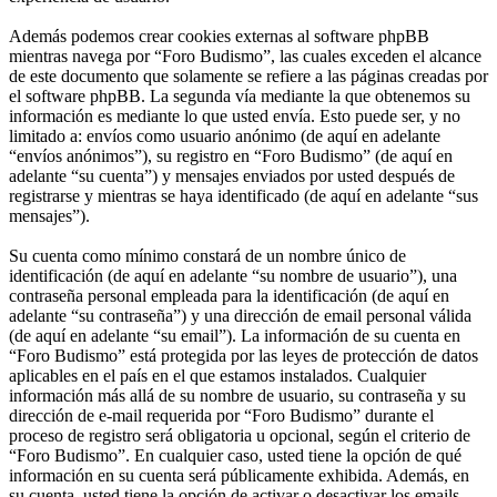
Además podemos crear cookies externas al software phpBB
mientras navega por “Foro Budismo”, las cuales exceden el alcance
de este documento que solamente se refiere a las páginas creadas por
el software phpBB. La segunda vía mediante la que obtenemos su
información es mediante lo que usted envía. Esto puede ser, y no
limitado a: envíos como usuario anónimo (de aquí en adelante
“envíos anónimos”), su registro en “Foro Budismo” (de aquí en
adelante “su cuenta”) y mensajes enviados por usted después de
registrarse y mientras se haya identificado (de aquí en adelante “sus
mensajes”).
Su cuenta como mínimo constará de un nombre único de
identificación (de aquí en adelante “su nombre de usuario”), una
contraseña personal empleada para la identificación (de aquí en
adelante “su contraseña”) y una dirección de email personal válida
(de aquí en adelante “su email”). La información de su cuenta en
“Foro Budismo” está protegida por las leyes de protección de datos
aplicables en el país en el que estamos instalados. Cualquier
información más allá de su nombre de usuario, su contraseña y su
dirección de e-mail requerida por “Foro Budismo” durante el
proceso de registro será obligatoria u opcional, según el criterio de
“Foro Budismo”. En cualquier caso, usted tiene la opción de qué
información en su cuenta será públicamente exhibida. Además, en
su cuenta, usted tiene la opción de activar o desactivar los emails