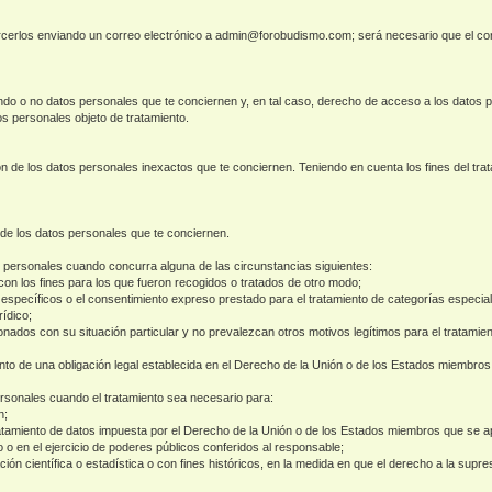
rcerlos enviando un correo electrónico a admin@forobudismo.com; será necesario que el cor
ndo o no datos personales que te conciernen y, en tal caso, derecho de acceso a los datos p
os personales objeto de tratamiento.
ción de los datos personales inexactos que te conciernen. Teniendo en cuenta los fines del t
 de los datos personales que te conciernen.
os personales cuando concurra alguna de las circunstancias siguientes:
con los fines para los que fueron recogidos o tratados de otro modo;
es específicos o el consentimiento expreso prestado para el tratamiento de categorías especia
ídico;
onados con su situación particular y no prevalezcan otros motivos legítimos para el tratamien
to de una obligación legal establecida en el Derecho de la Unión o de los Estados miembros 
ersonales cuando el tratamiento sea necesario para:
n;
tratamiento de datos impuesta por el Derecho de la Unión o de los Estados miembros que se ap
o o en el ejercicio de poderes públicos conferidos al responsable;
gación científica o estadística o con fines históricos, en la medida en que el derecho a la sup