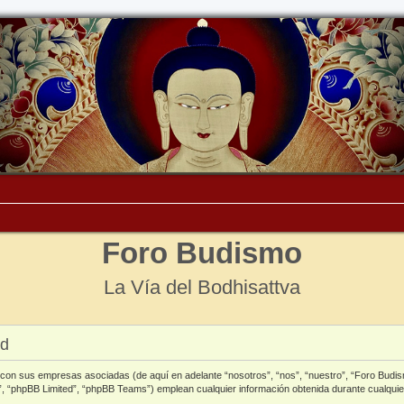
Foro Budismo
La Vía del Bodhisattva
ad
o con sus empresas asociadas (de aquí en adelante “nosotros”, “nos”, “nuestro”, “Foro Budi
, “phpBB Limited”, “phpBB Teams”) emplean cualquier información obtenida durante cualquie