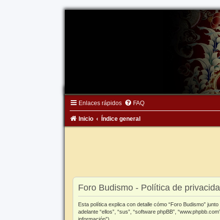
Enlaces rápidos
FAQ
Inicio
Índice general
Foro Budismo - Política de privacid
Esta política explica con detalle cómo “Foro Budismo” junt
adelante “ellos”, “sus”, “software phpBB”, “www.phpbb.com”
información”).