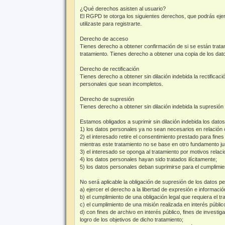
¿Qué derechos asisten al usuario?
El RGPD te otorga los siguientes derechos, que podrás eje
utilizaste para registrarte.
Derecho de acceso
Tienes derecho a obtener confirmación de si se están trata
tratamiento. Tienes derecho a obtener una copia de los dat
Derecho de rectificación
Tienes derecho a obtener sin dilación indebida la rectifica
personales que sean incompletos.
Derecho de supresión
Tienes derecho a obtener sin dilación indebida la supresión
Estamos obligados a suprimir sin dilación indebida los dat
1) los datos personales ya no sean necesarios en relación 
2) el interesado retire el consentimiento prestado para fin
mientras este tratamiento no se base en otro fundamento jur
3) el interesado se oponga al tratamiento por motivos relaci
4) los datos personales hayan sido tratados ilícitamente;
5) los datos personales deban suprimirse para el cumplimien
No será aplicable la obligación de supresión de los datos p
a) ejercer el derecho a la libertad de expresión e informació
b) el cumplimiento de una obligación legal que requiera el 
c) el cumplimiento de una misión realizada en interés públic
d) con fines de archivo en interés público, fines de investi
logro de los objetivos de dicho tratamiento;