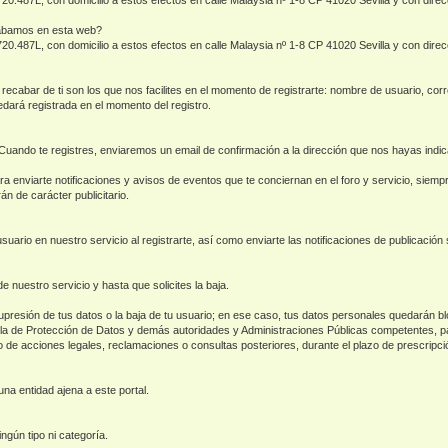
cabamos en esta web?
.720.487L, con domicilio a estos efectos en calle Malaysia nº 1-8 CP 41020 Sevilla y con di
abar de ti son los que nos facilites en el momento de registrarte: nombre de usuario, corre
edará registrada en el momento del registro.
 Cuando te registres, enviaremos un email de confirmación a la dirección que nos hayas indi
ara enviarte notificaciones y avisos de eventos que te conciernan en el foro y servicio, siem
n de carácter publicitario.
 usuario en nuestro servicio al registrarte, así como enviarte las notificaciones de publicación
uestro servicio y hasta que solicites la baja.
supresión de tus datos o la baja de tu usuario; en ese caso, tus datos personales quedarán b
ñola de Protección de Datos y demás autoridades y Administraciones Públicas competentes, pa
cio de acciones legales, reclamaciones o consultas posteriores, durante el plazo de prescripc
na entidad ajena a este portal.
ngún tipo ni categoría.