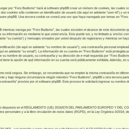
vegar por “Foro Budismo” hará al software phpBB crear un número de cookies, las cuales s
os cookies sólo contienen un identificador de usuario (de aquí en adelante “user-id”) y un i
ftware phpBB. Una tercera cookie se creará una vez que haya navegado por temas en “Foro 
mientras navega por “Foro Budismo”, las cuales exceden el alcance de este documento que
su información es mediante lo que usted envía. Esto puede ser, y no limitado a: envíos co
ante “su cuenta”) y mensajes enviados por usted después de registrarse y mientras se haya 
ificación (de aquí en adelante “su nombre de usuario”), una contraseña personal empleada p
quí en adelante “su email”). La información de su cuenta en “Foro Budismo” está protegida po
e su nombre de usuario, su contraseña y su dirección de e-mail requerida por “Foro Budismo”
ed tiene la opción de qué información en su cuenta será públicamente exhibida. Además, en su
 tanto está segura. Sin embargo, se recomienda que no emplee la misma contraseña en difere
e y bajo ninguna circunstancia ningún miembro “Foro Budismo”, phpBB u otra tercera parte, 
 contraseña” provisto por el software phpBB. Este proceso le solicitará ingresar su nombre 
o de lo dispuesto en el REGLAMENTO (UE) 2016/679 DEL PARLAMENTO EUROPEO Y DEL CONSEJ
atos personales y a la libre circulación de estos datos (RGPD), en la Ley Orgánica 3/2018, 
.720.487L, con domicilio a estos efectos en calle Malaysia nº 1-8 CP 41020 Sevilla y con di