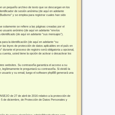
on un pequeño archivo de texto que se descargan en los
dentificador de sesión anónima (de aquí en adelante
Budismo” y se emplea para registrar cuales han sido
 solamente se refiere a las páginas creadas por el
mo usuario anónimo (de aquí en adelante “envíos
identificado (de aquí en adelante “sus mensajes”).
ara la identificación (de aquí en adelante “su
r las leyes de protección de datos aplicables en el país en
 durante el proceso de registro será obligatoria u opcional,
 cuenta, usted tiene la opción de activar o desactivar los
ntes websites. Su contraseña garantiza el acceso a su
legítimamente le preguntará su contraseña. Si olvidó la
de usuario y su email, luego el software phpBB generará una
O de 27 de abril de 2016 relativo a la protección de
de 5 de diciembre, de Protección de Datos Personales y
rección de correo electrónico: admin@forobudismo.com