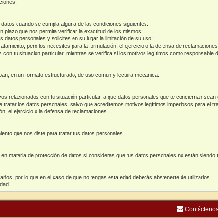
aciones.
os datos cuando se cumpla alguna de las condiciones siguientes:
n plazo que nos permita verificar la exactitud de los mismos;
os datos personales y solicites en su lugar la limitación de su uso;
atamiento, pero los necesites para la formulación, el ejercicio o la defensa de reclamaciones
con tu situación particular, mientras se verifica si los motivos legítimos como responsable d
mban, en un formato estructurado, de uso común y lectura mecánica.
s relacionados con tu situación particular, a que datos personales que te conciernan sean o
de tratar los datos personales, salvo que acreditemos motivos legítimos imperiosos para el tr
ón, el ejercicio o la defensa de reclamaciones.
ento que nos diste para tratar tus datos personales.
 en materia de protección de datos si consideras que tus datos personales no están siendo 
años, por lo que en el caso de que no tengas esta edad deberás abstenerte de utilizarlos.
edad.
Contácteno