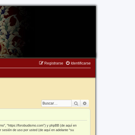
Registrarse
Identificarse
Buscar
Búsqueda avanzada
smo”, “https://forobudismo.com”) y phpBB (de aquí en
r sesión de uso por usted (de aquí en adelante “su