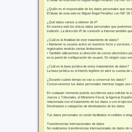
¿Quién es el responsable de los datos personales que re
El titular de esta web es Miguel Ángel Periáñez con NIF 28
¿Qué datos vamos a obtener de ti?
En nuestra web los únicos datos personales que podremos rec
tradición. La dirección IP de conexión a Internet también qu
¿Cuál es la finalidad de este tratamiento de datos?
• Mantener tu usuario activo en nuestros foros y servicios.
registrados tendrán ciertas limitaciones.
• También utilizaremos tu dirección de correo electrónico p
en tu panel de configuración de usuario. En ningún caso será
¿Cuál es la base jurídica de estos tratamientos de datos?
La base jurídica es el interés legítimo en abrir tu cuenta de
¿Durante cuánto tiempo se van a conservar los datos?
Conservaremos tus datos personales mientras hagas uso de n
En cualquier momento podrás escribirnos para solicitar la 
Jueces y Tribunales, el Ministerio Fiscal, la Agencia Espa
relacionada con el tratamiento de tus datos o con el ejerci
Destinatario o categorías de destinatarios de los datos
Tus datos personales no serán facilitados ni cedidos a ningu
Transferencias internacionales de datos
No realizamos transferencias internacionales de datos de ni