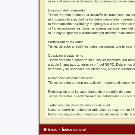
e) para el ejercicio, la defensa o la presentación de reclam
Limitación del tratamiento
Tienes derecho a obtener la limitación del tratamiento de l
a) Impugnes la exactitud de los datos personales, durante u
b) El tratamiento sea ilícito y te opongas a la supresión de l
c) No necesitemos los datos personales para los fines del tr
d) Te hayas opuesto al tratamiento por motivos relacionados 
Portabilidad de los datos
Tienes derecho a recibir los datos personales que te incu
Oposición al tratamiento
Tienes derecho a oponerte en cualquier momento, por motivo
artículo 6, apartado 1, letras e) o f) del RGPD. Dejaremos 
derechos y las libertades del interesado, o para la formulaci
Revocación del consentimiento
Tienes derecho a retirar en cualquier momento el consentimi
Reclamación ante las autoridades de protección de datos
Tienes derechos a reclamar ante las autoridades de control
Tratamiento de datos de menores de edad
Nuestros servicios deben ser utilizados por mayores de 18 
Podremos requerir documentación oficial para acreditar la 
Inicio
Índice general