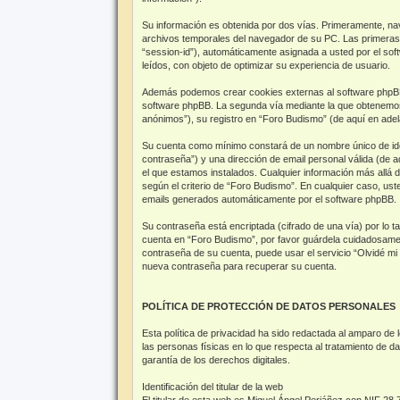
Su información es obtenida por dos vías. Primeramente, na
archivos temporales del navegador de su PC. Las primeras d
“session-id”), automáticamente asignada a usted por el so
leídos, con objeto de optimizar su experiencia de usuario.
Además podemos crear cookies externas al software phpBB 
software phpBB. La segunda vía mediante la que obtenemos 
anónimos”), su registro en “Foro Budismo” (de aquí en adel
Su cuenta como mínimo constará de un nombre único de ident
contraseña”) y una dirección de email personal válida (de a
el que estamos instalados. Cualquier información más allá d
según el criterio de “Foro Budismo”. En cualquier caso, ust
emails generados automáticamente por el software phpBB.
Su contraseña está encriptada (cifrado de una vía) por lo
cuenta en “Foro Budismo”, por favor guárdela cuidadosament
contraseña de su cuenta, puede usar el servicio “Olvidé mi
nueva contraseña para recuperar su cuenta.
POLÍTICA DE PROTECCIÓN DE DATOS PERSONALES
Esta política de privacidad ha sido redactada al ampar
las personas físicas en lo que respecta al tratamiento de d
garantía de los derechos digitales.
Identificación del titular de la web
El titular de esta web es Miguel Ángel Periáñez con NIF 28