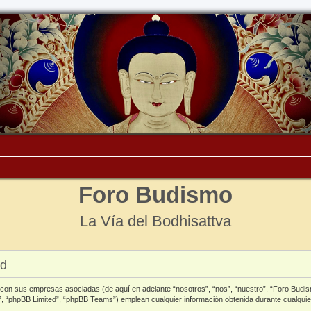
Foro Budismo
La Vía del Bodhisattva
ad
o con sus empresas asociadas (de aquí en adelante “nosotros”, “nos”, “nuestro”, “Foro Budi
, “phpBB Limited”, “phpBB Teams”) emplean cualquier información obtenida durante cualquie