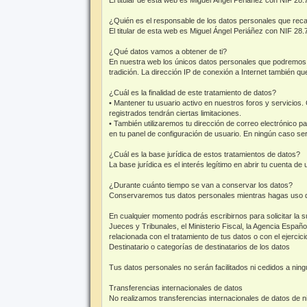
¿Quién es el responsable de los datos personales que re
El titular de esta web es Miguel Ángel Periáñez con NIF 28
¿Qué datos vamos a obtener de ti?
En nuestra web los únicos datos personales que podremos rec
tradición. La dirección IP de conexión a Internet también qu
¿Cuál es la finalidad de este tratamiento de datos?
• Mantener tu usuario activo en nuestros foros y servicios.
registrados tendrán ciertas limitaciones.
• También utilizaremos tu dirección de correo electrónico p
en tu panel de configuración de usuario. En ningún caso será
¿Cuál es la base jurídica de estos tratamientos de datos?
La base jurídica es el interés legítimo en abrir tu cuenta de
¿Durante cuánto tiempo se van a conservar los datos?
Conservaremos tus datos personales mientras hagas uso de n
En cualquier momento podrás escribirnos para solicitar la 
Jueces y Tribunales, el Ministerio Fiscal, la Agencia Espa
relacionada con el tratamiento de tus datos o con el ejerci
Destinatario o categorías de destinatarios de los datos
Tus datos personales no serán facilitados ni cedidos a ningu
Transferencias internacionales de datos
No realizamos transferencias internacionales de datos de ni