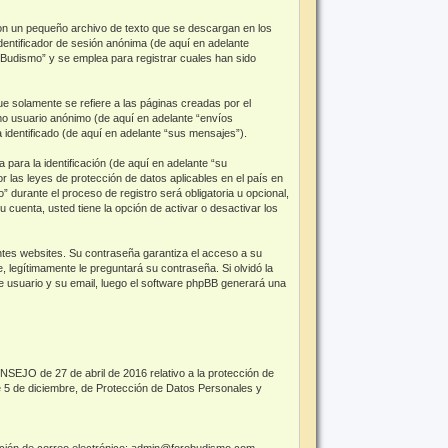
on un pequeño archivo de texto que se descargan en los
dentificador de sesión anónima (de aquí en adelante
Budismo” y se emplea para registrar cuales han sido
 solamente se refiere a las páginas creadas por el
mo usuario anónimo (de aquí en adelante “envíos
identificado (de aquí en adelante “sus mensajes”).
ara la identificación (de aquí en adelante “su
r las leyes de protección de datos aplicables en el país en
 durante el proceso de registro será obligatoria u opcional,
 cuenta, usted tiene la opción de activar o desactivar los
ntes websites. Su contraseña garantiza el acceso a su
legítimamente le preguntará su contraseña. Si olvidó la
de usuario y su email, luego el software phpBB generará una
O de 27 de abril de 2016 relativo a la protección de
de 5 de diciembre, de Protección de Datos Personales y
rección de correo electrónico: admin@forobudismo.com