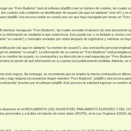
vegar por “Foro Budismo” hará al software phpBB crear un número de cookies, las cuales s
os cookies sólo contienen un identificador de usuario (de aquí en adelante “user-id”) y un i
ftware phpBB. Una tercera cookie se creará una vez que haya navegado por temas en “Foro 
mientras navega por “Foro Budismo”, las cuales exceden el alcance de este documento que
su información es mediante lo que usted envía. Esto puede ser, y no limitado a: envíos co
ante “su cuenta”) y mensajes enviados por usted después de registrarse y mientras se haya 
ificación (de aquí en adelante “su nombre de usuario”), una contraseña personal empleada p
quí en adelante “su email”). La información de su cuenta en “Foro Budismo” está protegida po
e su nombre de usuario, su contraseña y su dirección de e-mail requerida por “Foro Budismo”
ed tiene la opción de qué información en su cuenta será públicamente exhibida. Además, en su
 tanto está segura. Sin embargo, se recomienda que no emplee la misma contraseña en difere
e y bajo ninguna circunstancia ningún miembro “Foro Budismo”, phpBB u otra tercera parte, 
 contraseña” provisto por el software phpBB. Este proceso le solicitará ingresar su nombre 
o de lo dispuesto en el REGLAMENTO (UE) 2016/679 DEL PARLAMENTO EUROPEO Y DEL CONSEJ
atos personales y a la libre circulación de estos datos (RGPD), en la Ley Orgánica 3/2018, 
.720.487L, con domicilio a estos efectos en calle Malaysia nº 1-8 CP 41020 Sevilla y con di