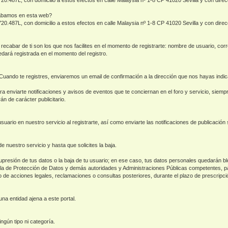
cabamos en esta web?
.720.487L, con domicilio a estos efectos en calle Malaysia nº 1-8 CP 41020 Sevilla y con di
abar de ti son los que nos facilites en el momento de registrarte: nombre de usuario, corre
edará registrada en el momento del registro.
 Cuando te registres, enviaremos un email de confirmación a la dirección que nos hayas indi
ara enviarte notificaciones y avisos de eventos que te conciernan en el foro y servicio, siem
n de carácter publicitario.
 usuario en nuestro servicio al registrarte, así como enviarte las notificaciones de publicación
uestro servicio y hasta que solicites la baja.
supresión de tus datos o la baja de tu usuario; en ese caso, tus datos personales quedarán b
ñola de Protección de Datos y demás autoridades y Administraciones Públicas competentes, pa
cio de acciones legales, reclamaciones o consultas posteriores, durante el plazo de prescripc
na entidad ajena a este portal.
ngún tipo ni categoría.