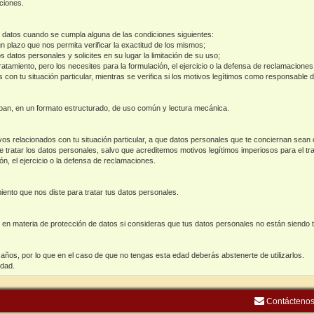
aciones.
os datos cuando se cumpla alguna de las condiciones siguientes:
n plazo que nos permita verificar la exactitud de los mismos;
os datos personales y solicites en su lugar la limitación de su uso;
atamiento, pero los necesites para la formulación, el ejercicio o la defensa de reclamaciones
con tu situación particular, mientras se verifica si los motivos legítimos como responsable d
mban, en un formato estructurado, de uso común y lectura mecánica.
s relacionados con tu situación particular, a que datos personales que te conciernan sean o
de tratar los datos personales, salvo que acreditemos motivos legítimos imperiosos para el tr
ón, el ejercicio o la defensa de reclamaciones.
ento que nos diste para tratar tus datos personales.
 en materia de protección de datos si consideras que tus datos personales no están siendo 
años, por lo que en el caso de que no tengas esta edad deberás abstenerte de utilizarlos.
edad.
Contácteno