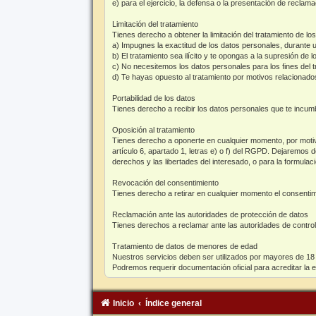
e) para el ejercicio, la defensa o la presentación de reclam
Limitación del tratamiento
Tienes derecho a obtener la limitación del tratamiento de l
a) Impugnes la exactitud de los datos personales, durante u
b) El tratamiento sea ilícito y te opongas a la supresión de l
c) No necesitemos los datos personales para los fines del tr
d) Te hayas opuesto al tratamiento por motivos relacionados 
Portabilidad de los datos
Tienes derecho a recibir los datos personales que te incu
Oposición al tratamiento
Tienes derecho a oponerte en cualquier momento, por motivo
artículo 6, apartado 1, letras e) o f) del RGPD. Dejaremos 
derechos y las libertades del interesado, o para la formulaci
Revocación del consentimiento
Tienes derecho a retirar en cualquier momento el consentimi
Reclamación ante las autoridades de protección de datos
Tienes derechos a reclamar ante las autoridades de control
Tratamiento de datos de menores de edad
Nuestros servicios deben ser utilizados por mayores de 18 
Podremos requerir documentación oficial para acreditar la 
Inicio
Índice general