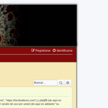
Registrarse
Identificarse
Buscar
Búsqueda avanzada
smo”, “https://forobudismo.com”) y phpBB (de aquí en
r sesión de uso por usted (de aquí en adelante “su