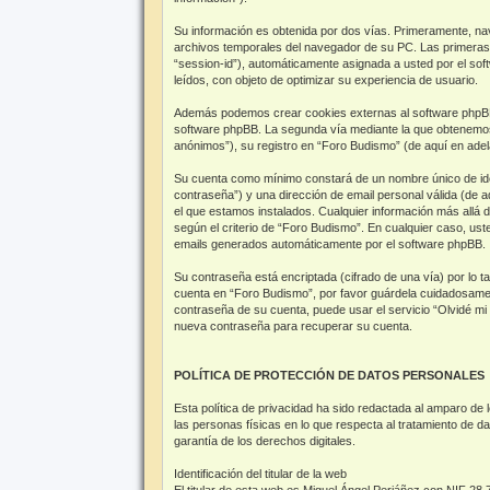
Su información es obtenida por dos vías. Primeramente, na
archivos temporales del navegador de su PC. Las primeras d
“session-id”), automáticamente asignada a usted por el so
leídos, con objeto de optimizar su experiencia de usuario.
Además podemos crear cookies externas al software phpBB 
software phpBB. La segunda vía mediante la que obtenemos 
anónimos”), su registro en “Foro Budismo” (de aquí en adel
Su cuenta como mínimo constará de un nombre único de ident
contraseña”) y una dirección de email personal válida (de a
el que estamos instalados. Cualquier información más allá d
según el criterio de “Foro Budismo”. En cualquier caso, ust
emails generados automáticamente por el software phpBB.
Su contraseña está encriptada (cifrado de una vía) por lo
cuenta en “Foro Budismo”, por favor guárdela cuidadosament
contraseña de su cuenta, puede usar el servicio “Olvidé mi
nueva contraseña para recuperar su cuenta.
POLÍTICA DE PROTECCIÓN DE DATOS PERSONALES
Esta política de privacidad ha sido redactada al ampar
las personas físicas en lo que respecta al tratamiento de d
garantía de los derechos digitales.
Identificación del titular de la web
El titular de esta web es Miguel Ángel Periáñez con NIF 28