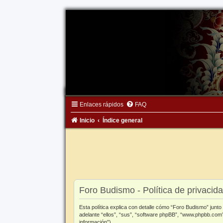
Enlaces rápidos
FAQ
Inicio
Índice general
Foro Budismo - Política de privacid
Esta política explica con detalle cómo “Foro Budismo” junt
adelante “ellos”, “sus”, “software phpBB”, “www.phpbb.com”
información”).