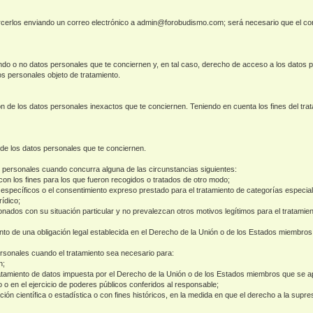
rcerlos enviando un correo electrónico a admin@forobudismo.com; será necesario que el cor
ndo o no datos personales que te conciernen y, en tal caso, derecho de acceso a los datos p
os personales objeto de tratamiento.
ción de los datos personales inexactos que te conciernen. Teniendo en cuenta los fines del t
 de los datos personales que te conciernen.
os personales cuando concurra alguna de las circunstancias siguientes:
con los fines para los que fueron recogidos o tratados de otro modo;
es específicos o el consentimiento expreso prestado para el tratamiento de categorías especia
ídico;
onados con su situación particular y no prevalezcan otros motivos legítimos para el tratamien
to de una obligación legal establecida en el Derecho de la Unión o de los Estados miembros 
ersonales cuando el tratamiento sea necesario para:
n;
tratamiento de datos impuesta por el Derecho de la Unión o de los Estados miembros que se ap
o o en el ejercicio de poderes públicos conferidos al responsable;
gación científica o estadística o con fines históricos, en la medida en que el derecho a la sup