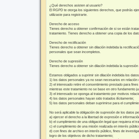
¿Qué derechos asisten al usuario?
El RGPD te otorga los siguientes derechos, que podrás eje
utilizaste para registrarte.
Derecho de acceso
Tienes derecho a obtener confirmación de si se están trata
tratamiento. Tienes derecho a obtener una copia de los dat
Derecho de rectificación
Tienes derecho a obtener sin dilación indebida la rectifica
personales que sean incompletos.
Derecho de supresión
Tienes derecho a obtener sin dilación indebida la supresión
Estamos obligados a suprimir sin dilación indebida los dat
1) los datos personales ya no sean necesarios en relación 
2) el interesado retire el consentimiento prestado para fin
mientras este tratamiento no se base en otro fundamento jur
3) el interesado se oponga al tratamiento por motivos relaci
4) los datos personales hayan sido tratados ilícitamente;
5) los datos personales deban suprimirse para el cumplimien
No será aplicable la obligación de supresión de los datos p
a) ejercer el derecho a la libertad de expresión e informació
b) el cumplimiento de una obligación legal que requiera el 
c) el cumplimiento de una misión realizada en interés públic
d) con fines de archivo en interés público, fines de investi
logro de los objetivos de dicho tratamiento;