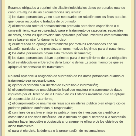
Estamos obligados a suprimir sin dilación indebida los datos personales cuando
concurra alguna de las circunstancias siguientes:
1) los datos personales ya no sean necesarios en relación con los fines para los
que fueron recogidos o tratados de otro modo;
2) el interesado retire el consentimiento prestado para fines específicos o el
consentimiento expreso prestado para el tratamiento de categorías especiales
de datos, como los que revelen sus opiniones políticas, mientras este tratamiento
no se base en otro fundamento jurídico;
3) el interesado se oponga al tratamiento por motivos relacionados con su
situación particular y no prevalezcan otros motivos legítimos para el tratamiento;
4) los datos personales hayan sido tratados ilícitamente;
5) los datos personales deban suprimirse para el cumplimiento de una obligación
legal establecida en el Derecho de la Unión o de los Estados miembros que se
aplique al responsable del tratamiento.
No será aplicable la obligación de supresión de los datos personales cuando el
tratamiento sea necesario para:
a) ejercer el derecho a la libertad de expresión e información;
b) el cumplimiento de una obligación legal que requiera el tratamiento de datos
impuesta por el Derecho de la Unión o de los Estados miembros que se aplique
al responsable del tratamiento;
c) el cumplimiento de una misión realizada en interés público o en el ejercicio de
poderes públicos conferidos al responsable;
d) con fines de archivo en interés público, fines de investigación científica o
estadística o con fines históricos, en la medida en que el derecho a la supresión
pudiera hacer imposible u obstaculizar gravemente el logro de los objetivos de
dicho tratamiento;
e) para el ejercicio, la defensa o la presentación de reclamaciones.