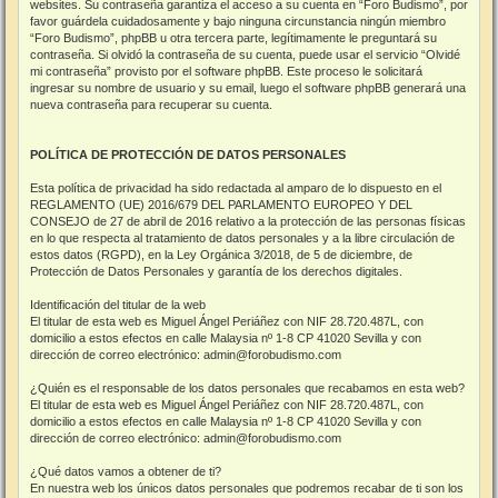
websites. Su contraseña garantiza el acceso a su cuenta en “Foro Budismo”, por
favor guárdela cuidadosamente y bajo ninguna circunstancia ningún miembro
“Foro Budismo”, phpBB u otra tercera parte, legítimamente le preguntará su
contraseña. Si olvidó la contraseña de su cuenta, puede usar el servicio “Olvidé
mi contraseña” provisto por el software phpBB. Este proceso le solicitará
ingresar su nombre de usuario y su email, luego el software phpBB generará una
nueva contraseña para recuperar su cuenta.
POLÍTICA DE PROTECCIÓN DE DATOS PERSONALES
Esta política de privacidad ha sido redactada al amparo de lo dispuesto en el
REGLAMENTO (UE) 2016/679 DEL PARLAMENTO EUROPEO Y DEL
CONSEJO de 27 de abril de 2016 relativo a la protección de las personas físicas
en lo que respecta al tratamiento de datos personales y a la libre circulación de
estos datos (RGPD), en la Ley Orgánica 3/2018, de 5 de diciembre, de
Protección de Datos Personales y garantía de los derechos digitales.
Identificación del titular de la web
El titular de esta web es Miguel Ángel Periáñez con NIF 28.720.487L, con
domicilio a estos efectos en calle Malaysia nº 1-8 CP 41020 Sevilla y con
dirección de correo electrónico: admin@forobudismo.com
¿Quién es el responsable de los datos personales que recabamos en esta web?
El titular de esta web es Miguel Ángel Periáñez con NIF 28.720.487L, con
domicilio a estos efectos en calle Malaysia nº 1-8 CP 41020 Sevilla y con
dirección de correo electrónico: admin@forobudismo.com
¿Qué datos vamos a obtener de ti?
En nuestra web los únicos datos personales que podremos recabar de ti son los