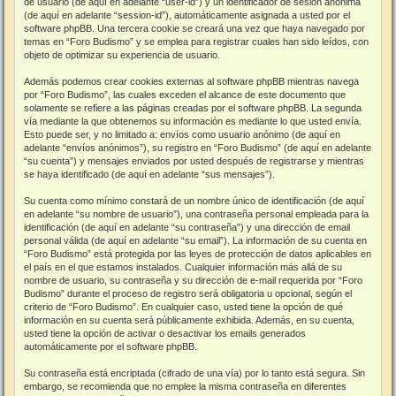
de usuario (de aquí en adelante “user-id”) y un identificador de sesión anónima
(de aquí en adelante “session-id”), automáticamente asignada a usted por el
software phpBB. Una tercera cookie se creará una vez que haya navegado por
temas en “Foro Budismo” y se emplea para registrar cuales han sido leídos, con
objeto de optimizar su experiencia de usuario.
Además podemos crear cookies externas al software phpBB mientras navega
por “Foro Budismo”, las cuales exceden el alcance de este documento que
solamente se refiere a las páginas creadas por el software phpBB. La segunda
vía mediante la que obtenemos su información es mediante lo que usted envía.
Esto puede ser, y no limitado a: envíos como usuario anónimo (de aquí en
adelante “envíos anónimos”), su registro en “Foro Budismo” (de aquí en adelante
“su cuenta”) y mensajes enviados por usted después de registrarse y mientras
se haya identificado (de aquí en adelante “sus mensajes”).
Su cuenta como mínimo constará de un nombre único de identificación (de aquí
en adelante “su nombre de usuario”), una contraseña personal empleada para la
identificación (de aquí en adelante “su contraseña”) y una dirección de email
personal válida (de aquí en adelante “su email”). La información de su cuenta en
“Foro Budismo” está protegida por las leyes de protección de datos aplicables en
el país en el que estamos instalados. Cualquier información más allá de su
nombre de usuario, su contraseña y su dirección de e-mail requerida por “Foro
Budismo” durante el proceso de registro será obligatoria u opcional, según el
criterio de “Foro Budismo”. En cualquier caso, usted tiene la opción de qué
información en su cuenta será públicamente exhibida. Además, en su cuenta,
usted tiene la opción de activar o desactivar los emails generados
automáticamente por el software phpBB.
Su contraseña está encriptada (cifrado de una vía) por lo tanto está segura. Sin
embargo, se recomienda que no emplee la misma contraseña en diferentes