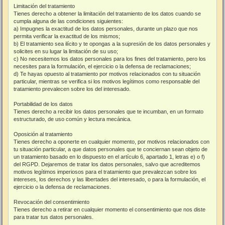
Limitación del tratamiento
Tienes derecho a obtener la limitación del tratamiento de los datos cuando se
cumpla alguna de las condiciones siguientes:
a) Impugnes la exactitud de los datos personales, durante un plazo que nos
permita verificar la exactitud de los mismos;
b) El tratamiento sea ilícito y te opongas a la supresión de los datos personales y
solicites en su lugar la limitación de su uso;
c) No necesitemos los datos personales para los fines del tratamiento, pero los
necesites para la formulación, el ejercicio o la defensa de reclamaciones;
d) Te hayas opuesto al tratamiento por motivos relacionados con tu situación
particular, mientras se verifica si los motivos legítimos como responsable del
tratamiento prevalecen sobre los del interesado.
Portabilidad de los datos
Tienes derecho a recibir los datos personales que te incumban, en un formato
estructurado, de uso común y lectura mecánica.
Oposición al tratamiento
Tienes derecho a oponerte en cualquier momento, por motivos relacionados con
tu situación particular, a que datos personales que te conciernan sean objeto de
un tratamiento basado en lo dispuesto en el artículo 6, apartado 1, letras e) o f)
del RGPD. Dejaremos de tratar los datos personales, salvo que acreditemos
motivos legítimos imperiosos para el tratamiento que prevalezcan sobre los
intereses, los derechos y las libertades del interesado, o para la formulación, el
ejercicio o la defensa de reclamaciones.
Revocación del consentimiento
Tienes derecho a retirar en cualquier momento el consentimiento que nos diste
para tratar tus datos personales.