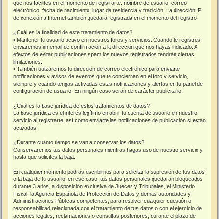
que nos facilites en el momento de registrarte: nombre de usuario, correo
electrónico, fecha de nacimiento, lugar de residencia y tradición. La dirección IP
de conexión a Internet también quedará registrada en el momento del registro.
¿Cuál es la finalidad de este tratamiento de datos?
• Mantener tu usuario activo en nuestros foros y servicios. Cuando te registres,
enviaremos un email de confirmación a la dirección que nos hayas indicado. A
efectos de evitar publicaciones spam los nuevos registrados tendrán ciertas
limitaciones.
• También utilizaremos tu dirección de correo electrónico para enviarte
notificaciones y avisos de eventos que te conciernan en el foro y servicio,
siempre y cuando tengas activadas estas notificaciones y alertas en tu panel de
configuración de usuario. En ningún caso serán de carácter publicitario.
¿Cuál es la base jurídica de estos tratamientos de datos?
La base jurídica es el interés legítimo en abrir tu cuenta de usuario en nuestro
servicio al registrarte, así como enviarte las notificaciones de publicación si están
activadas.
¿Durante cuánto tiempo se van a conservar los datos?
Conservaremos tus datos personales mientras hagas uso de nuestro servicio y
hasta que solicites la baja.
En cualquier momento podrás escribirnos para solicitar la supresión de tus datos
o la baja de tu usuario; en ese caso, tus datos personales quedarán bloqueados
durante 3 años, a disposición exclusiva de Jueces y Tribunales, el Ministerio
Fiscal, la Agencia Española de Protección de Datos y demás autoridades y
Administraciones Públicas competentes, para resolver cualquier cuestión o
responsabilidad relacionada con el tratamiento de tus datos o con el ejercicio de
acciones legales, reclamaciones o consultas posteriores, durante el plazo de