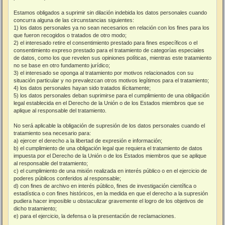
Estamos obligados a suprimir sin dilación indebida los datos personales cuando
concurra alguna de las circunstancias siguientes:
1) los datos personales ya no sean necesarios en relación con los fines para los
que fueron recogidos o tratados de otro modo;
2) el interesado retire el consentimiento prestado para fines específicos o el
consentimiento expreso prestado para el tratamiento de categorías especiales
de datos, como los que revelen sus opiniones políticas, mientras este tratamiento
no se base en otro fundamento jurídico;
3) el interesado se oponga al tratamiento por motivos relacionados con su
situación particular y no prevalezcan otros motivos legítimos para el tratamiento;
4) los datos personales hayan sido tratados ilícitamente;
5) los datos personales deban suprimirse para el cumplimiento de una obligación
legal establecida en el Derecho de la Unión o de los Estados miembros que se
aplique al responsable del tratamiento.
No será aplicable la obligación de supresión de los datos personales cuando el
tratamiento sea necesario para:
a) ejercer el derecho a la libertad de expresión e información;
b) el cumplimiento de una obligación legal que requiera el tratamiento de datos
impuesta por el Derecho de la Unión o de los Estados miembros que se aplique
al responsable del tratamiento;
c) el cumplimiento de una misión realizada en interés público o en el ejercicio de
poderes públicos conferidos al responsable;
d) con fines de archivo en interés público, fines de investigación científica o
estadística o con fines históricos, en la medida en que el derecho a la supresión
pudiera hacer imposible u obstaculizar gravemente el logro de los objetivos de
dicho tratamiento;
e) para el ejercicio, la defensa o la presentación de reclamaciones.