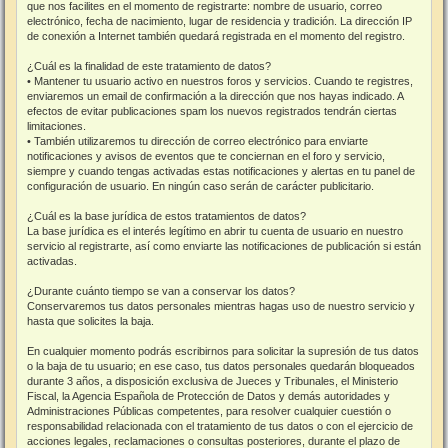
que nos facilites en el momento de registrarte: nombre de usuario, correo
electrónico, fecha de nacimiento, lugar de residencia y tradición. La dirección IP
de conexión a Internet también quedará registrada en el momento del registro.
¿Cuál es la finalidad de este tratamiento de datos?
• Mantener tu usuario activo en nuestros foros y servicios. Cuando te registres,
enviaremos un email de confirmación a la dirección que nos hayas indicado. A
efectos de evitar publicaciones spam los nuevos registrados tendrán ciertas
limitaciones.
• También utilizaremos tu dirección de correo electrónico para enviarte
notificaciones y avisos de eventos que te conciernan en el foro y servicio,
siempre y cuando tengas activadas estas notificaciones y alertas en tu panel de
configuración de usuario. En ningún caso serán de carácter publicitario.
¿Cuál es la base jurídica de estos tratamientos de datos?
La base jurídica es el interés legítimo en abrir tu cuenta de usuario en nuestro
servicio al registrarte, así como enviarte las notificaciones de publicación si están
activadas.
¿Durante cuánto tiempo se van a conservar los datos?
Conservaremos tus datos personales mientras hagas uso de nuestro servicio y
hasta que solicites la baja.
En cualquier momento podrás escribirnos para solicitar la supresión de tus datos
o la baja de tu usuario; en ese caso, tus datos personales quedarán bloqueados
durante 3 años, a disposición exclusiva de Jueces y Tribunales, el Ministerio
Fiscal, la Agencia Española de Protección de Datos y demás autoridades y
Administraciones Públicas competentes, para resolver cualquier cuestión o
responsabilidad relacionada con el tratamiento de tus datos o con el ejercicio de
acciones legales, reclamaciones o consultas posteriores, durante el plazo de