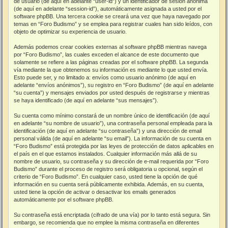
de usuario (de aquí en adelante “user-id”) y un identificador de sesión anónima
(de aquí en adelante “session-id”), automáticamente asignada a usted por el
software phpBB. Una tercera cookie se creará una vez que haya navegado por
temas en “Foro Budismo” y se emplea para registrar cuales han sido leídos, con
objeto de optimizar su experiencia de usuario.
Además podemos crear cookies externas al software phpBB mientras navega
por “Foro Budismo”, las cuales exceden el alcance de este documento que
solamente se refiere a las páginas creadas por el software phpBB. La segunda
vía mediante la que obtenemos su información es mediante lo que usted envía.
Esto puede ser, y no limitado a: envíos como usuario anónimo (de aquí en
adelante “envíos anónimos”), su registro en “Foro Budismo” (de aquí en adelante
“su cuenta”) y mensajes enviados por usted después de registrarse y mientras
se haya identificado (de aquí en adelante “sus mensajes”).
Su cuenta como mínimo constará de un nombre único de identificación (de aquí
en adelante “su nombre de usuario”), una contraseña personal empleada para la
identificación (de aquí en adelante “su contraseña”) y una dirección de email
personal válida (de aquí en adelante “su email”). La información de su cuenta en
“Foro Budismo” está protegida por las leyes de protección de datos aplicables en
el país en el que estamos instalados. Cualquier información más allá de su
nombre de usuario, su contraseña y su dirección de e-mail requerida por “Foro
Budismo” durante el proceso de registro será obligatoria u opcional, según el
criterio de “Foro Budismo”. En cualquier caso, usted tiene la opción de qué
información en su cuenta será públicamente exhibida. Además, en su cuenta,
usted tiene la opción de activar o desactivar los emails generados
automáticamente por el software phpBB.
Su contraseña está encriptada (cifrado de una vía) por lo tanto está segura. Sin
embargo, se recomienda que no emplee la misma contraseña en diferentes