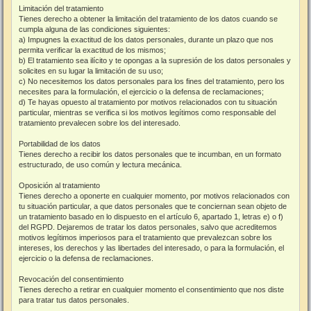
Limitación del tratamiento
Tienes derecho a obtener la limitación del tratamiento de los datos cuando se
cumpla alguna de las condiciones siguientes:
a) Impugnes la exactitud de los datos personales, durante un plazo que nos
permita verificar la exactitud de los mismos;
b) El tratamiento sea ilícito y te opongas a la supresión de los datos personales y
solicites en su lugar la limitación de su uso;
c) No necesitemos los datos personales para los fines del tratamiento, pero los
necesites para la formulación, el ejercicio o la defensa de reclamaciones;
d) Te hayas opuesto al tratamiento por motivos relacionados con tu situación
particular, mientras se verifica si los motivos legítimos como responsable del
tratamiento prevalecen sobre los del interesado.
Portabilidad de los datos
Tienes derecho a recibir los datos personales que te incumban, en un formato
estructurado, de uso común y lectura mecánica.
Oposición al tratamiento
Tienes derecho a oponerte en cualquier momento, por motivos relacionados con
tu situación particular, a que datos personales que te conciernan sean objeto de
un tratamiento basado en lo dispuesto en el artículo 6, apartado 1, letras e) o f)
del RGPD. Dejaremos de tratar los datos personales, salvo que acreditemos
motivos legítimos imperiosos para el tratamiento que prevalezcan sobre los
intereses, los derechos y las libertades del interesado, o para la formulación, el
ejercicio o la defensa de reclamaciones.
Revocación del consentimiento
Tienes derecho a retirar en cualquier momento el consentimiento que nos diste
para tratar tus datos personales.