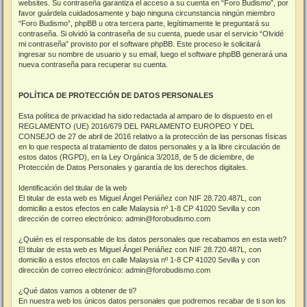
websites. Su contraseña garantiza el acceso a su cuenta en “Foro Budismo”, por
favor guárdela cuidadosamente y bajo ninguna circunstancia ningún miembro
“Foro Budismo”, phpBB u otra tercera parte, legítimamente le preguntará su
contraseña. Si olvidó la contraseña de su cuenta, puede usar el servicio “Olvidé
mi contraseña” provisto por el software phpBB. Este proceso le solicitará
ingresar su nombre de usuario y su email, luego el software phpBB generará una
nueva contraseña para recuperar su cuenta.
POLÍTICA DE PROTECCIÓN DE DATOS PERSONALES
Esta política de privacidad ha sido redactada al amparo de lo dispuesto en el
REGLAMENTO (UE) 2016/679 DEL PARLAMENTO EUROPEO Y DEL
CONSEJO de 27 de abril de 2016 relativo a la protección de las personas físicas
en lo que respecta al tratamiento de datos personales y a la libre circulación de
estos datos (RGPD), en la Ley Orgánica 3/2018, de 5 de diciembre, de
Protección de Datos Personales y garantía de los derechos digitales.
Identificación del titular de la web
El titular de esta web es Miguel Ángel Periáñez con NIF 28.720.487L, con
domicilio a estos efectos en calle Malaysia nº 1-8 CP 41020 Sevilla y con
dirección de correo electrónico: admin@forobudismo.com
¿Quién es el responsable de los datos personales que recabamos en esta web?
El titular de esta web es Miguel Ángel Periáñez con NIF 28.720.487L, con
domicilio a estos efectos en calle Malaysia nº 1-8 CP 41020 Sevilla y con
dirección de correo electrónico: admin@forobudismo.com
¿Qué datos vamos a obtener de ti?
En nuestra web los únicos datos personales que podremos recabar de ti son los