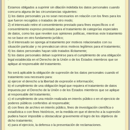
Estamos obligados a suprimir sin dilación indebida los datos personales cuando
concurra alguna de las circunstancias siguientes:
1) los datos personales ya no sean necesarios en relación con los fines para los
que fueron recogidos o tratados de otro modo;
2) el interesado retire el consentimiento prestado para fines específicos o el
consentimiento expreso prestado para el tratamiento de categorías especiales
de datos, como los que revelen sus opiniones políticas, mientras este tratamiento
no se base en otro fundamento jurídico;
3) el interesado se oponga al tratamiento por motivos relacionados con su
situación particular y no prevalezcan otros motivos legítimos para el tratamiento;
4) los datos personales hayan sido tratados ilícitamente;
5) los datos personales deban suprimirse para el cumplimiento de una obligación
legal establecida en el Derecho de la Unión o de los Estados miembros que se
aplique al responsable del tratamiento.
No será aplicable la obligación de supresión de los datos personales cuando el
tratamiento sea necesario para:
a) ejercer el derecho a la libertad de expresión e información;
b) el cumplimiento de una obligación legal que requiera el tratamiento de datos
impuesta por el Derecho de la Unión o de los Estados miembros que se aplique
al responsable del tratamiento;
c) el cumplimiento de una misión realizada en interés público o en el ejercicio de
poderes públicos conferidos al responsable;
d) con fines de archivo en interés público, fines de investigación científica o
estadística o con fines históricos, en la medida en que el derecho a la supresión
pudiera hacer imposible u obstaculizar gravemente el logro de los objetivos de
dicho tratamiento;
e) para el ejercicio, la defensa o la presentación de reclamaciones.