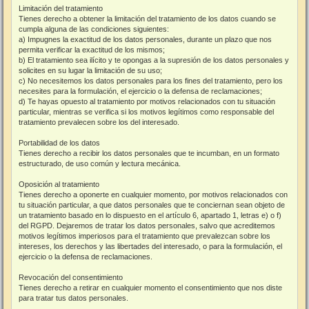
Limitación del tratamiento
Tienes derecho a obtener la limitación del tratamiento de los datos cuando se
cumpla alguna de las condiciones siguientes:
a) Impugnes la exactitud de los datos personales, durante un plazo que nos
permita verificar la exactitud de los mismos;
b) El tratamiento sea ilícito y te opongas a la supresión de los datos personales y
solicites en su lugar la limitación de su uso;
c) No necesitemos los datos personales para los fines del tratamiento, pero los
necesites para la formulación, el ejercicio o la defensa de reclamaciones;
d) Te hayas opuesto al tratamiento por motivos relacionados con tu situación
particular, mientras se verifica si los motivos legítimos como responsable del
tratamiento prevalecen sobre los del interesado.
Portabilidad de los datos
Tienes derecho a recibir los datos personales que te incumban, en un formato
estructurado, de uso común y lectura mecánica.
Oposición al tratamiento
Tienes derecho a oponerte en cualquier momento, por motivos relacionados con
tu situación particular, a que datos personales que te conciernan sean objeto de
un tratamiento basado en lo dispuesto en el artículo 6, apartado 1, letras e) o f)
del RGPD. Dejaremos de tratar los datos personales, salvo que acreditemos
motivos legítimos imperiosos para el tratamiento que prevalezcan sobre los
intereses, los derechos y las libertades del interesado, o para la formulación, el
ejercicio o la defensa de reclamaciones.
Revocación del consentimiento
Tienes derecho a retirar en cualquier momento el consentimiento que nos diste
para tratar tus datos personales.