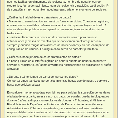
que nos facilites en el momento de registrarte: nombre de usuario, correo
electrónico, fecha de nacimiento, lugar de residencia y tradición. La dirección IP
de conexión a Internet también quedará registrada en el momento del registro.
¿Cuál es la finalidad de este tratamiento de datos?
• Mantener tu usuario activo en nuestros foros y servicios. Cuando te registres,
enviaremos un email de confirmación a la dirección que nos hayas indicado. A
efectos de evitar publicaciones spam los nuevos registrados tendrán ciertas
limitaciones.
• También utilizaremos tu dirección de correo electrónico para enviarte
notificaciones y avisos de eventos que te conciernan en el foro y servicio,
siempre y cuando tengas activadas estas notificaciones y alertas en tu panel de
configuración de usuario. En ningún caso serán de carácter publicitario.
¿Cuál es la base jurídica de estos tratamientos de datos?
La base jurídica es el interés legítimo en abrir tu cuenta de usuario en nuestro
servicio al registrarte, así como enviarte las notificaciones de publicación si están
activadas.
¿Durante cuánto tiempo se van a conservar los datos?
Conservaremos tus datos personales mientras hagas uso de nuestro servicio y
hasta que solicites la baja.
En cualquier momento podrás escribirnos para solicitar la supresión de tus datos
o la baja de tu usuario; en ese caso, tus datos personales quedarán bloqueados
durante 3 años, a disposición exclusiva de Jueces y Tribunales, el Ministerio
Fiscal, la Agencia Española de Protección de Datos y demás autoridades y
Administraciones Públicas competentes, para resolver cualquier cuestión o
responsabilidad relacionada con el tratamiento de tus datos o con el ejercicio de
acciones legales, reclamaciones o consultas posteriores, durante el plazo de