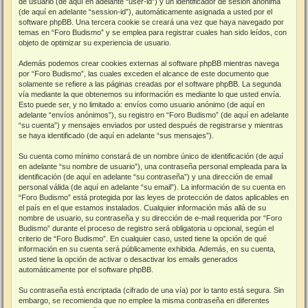
de usuario (de aquí en adelante “user-id”) y un identificador de sesión anónima
(de aquí en adelante “session-id”), automáticamente asignada a usted por el
software phpBB. Una tercera cookie se creará una vez que haya navegado por
temas en “Foro Budismo” y se emplea para registrar cuales han sido leídos, con
objeto de optimizar su experiencia de usuario.
Además podemos crear cookies externas al software phpBB mientras navega
por “Foro Budismo”, las cuales exceden el alcance de este documento que
solamente se refiere a las páginas creadas por el software phpBB. La segunda
vía mediante la que obtenemos su información es mediante lo que usted envía.
Esto puede ser, y no limitado a: envíos como usuario anónimo (de aquí en
adelante “envíos anónimos”), su registro en “Foro Budismo” (de aquí en adelante
“su cuenta”) y mensajes enviados por usted después de registrarse y mientras
se haya identificado (de aquí en adelante “sus mensajes”).
Su cuenta como mínimo constará de un nombre único de identificación (de aquí
en adelante “su nombre de usuario”), una contraseña personal empleada para la
identificación (de aquí en adelante “su contraseña”) y una dirección de email
personal válida (de aquí en adelante “su email”). La información de su cuenta en
“Foro Budismo” está protegida por las leyes de protección de datos aplicables en
el país en el que estamos instalados. Cualquier información más allá de su
nombre de usuario, su contraseña y su dirección de e-mail requerida por “Foro
Budismo” durante el proceso de registro será obligatoria u opcional, según el
criterio de “Foro Budismo”. En cualquier caso, usted tiene la opción de qué
información en su cuenta será públicamente exhibida. Además, en su cuenta,
usted tiene la opción de activar o desactivar los emails generados
automáticamente por el software phpBB.
Su contraseña está encriptada (cifrado de una vía) por lo tanto está segura. Sin
embargo, se recomienda que no emplee la misma contraseña en diferentes