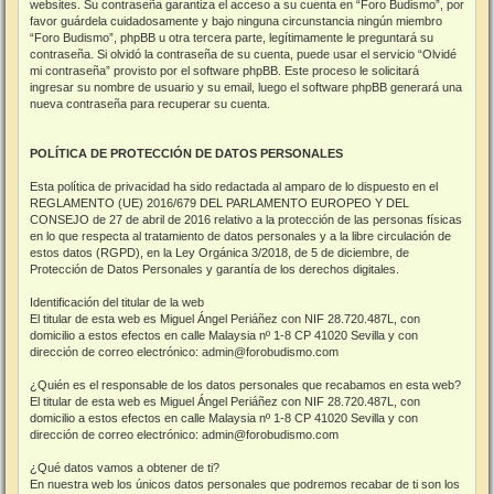
websites. Su contraseña garantiza el acceso a su cuenta en “Foro Budismo”, por
favor guárdela cuidadosamente y bajo ninguna circunstancia ningún miembro
“Foro Budismo”, phpBB u otra tercera parte, legítimamente le preguntará su
contraseña. Si olvidó la contraseña de su cuenta, puede usar el servicio “Olvidé
mi contraseña” provisto por el software phpBB. Este proceso le solicitará
ingresar su nombre de usuario y su email, luego el software phpBB generará una
nueva contraseña para recuperar su cuenta.
POLÍTICA DE PROTECCIÓN DE DATOS PERSONALES
Esta política de privacidad ha sido redactada al amparo de lo dispuesto en el
REGLAMENTO (UE) 2016/679 DEL PARLAMENTO EUROPEO Y DEL
CONSEJO de 27 de abril de 2016 relativo a la protección de las personas físicas
en lo que respecta al tratamiento de datos personales y a la libre circulación de
estos datos (RGPD), en la Ley Orgánica 3/2018, de 5 de diciembre, de
Protección de Datos Personales y garantía de los derechos digitales.
Identificación del titular de la web
El titular de esta web es Miguel Ángel Periáñez con NIF 28.720.487L, con
domicilio a estos efectos en calle Malaysia nº 1-8 CP 41020 Sevilla y con
dirección de correo electrónico: admin@forobudismo.com
¿Quién es el responsable de los datos personales que recabamos en esta web?
El titular de esta web es Miguel Ángel Periáñez con NIF 28.720.487L, con
domicilio a estos efectos en calle Malaysia nº 1-8 CP 41020 Sevilla y con
dirección de correo electrónico: admin@forobudismo.com
¿Qué datos vamos a obtener de ti?
En nuestra web los únicos datos personales que podremos recabar de ti son los