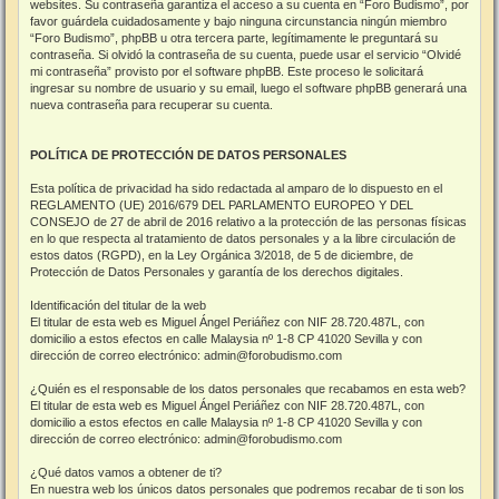
websites. Su contraseña garantiza el acceso a su cuenta en “Foro Budismo”, por
favor guárdela cuidadosamente y bajo ninguna circunstancia ningún miembro
“Foro Budismo”, phpBB u otra tercera parte, legítimamente le preguntará su
contraseña. Si olvidó la contraseña de su cuenta, puede usar el servicio “Olvidé
mi contraseña” provisto por el software phpBB. Este proceso le solicitará
ingresar su nombre de usuario y su email, luego el software phpBB generará una
nueva contraseña para recuperar su cuenta.
POLÍTICA DE PROTECCIÓN DE DATOS PERSONALES
Esta política de privacidad ha sido redactada al amparo de lo dispuesto en el
REGLAMENTO (UE) 2016/679 DEL PARLAMENTO EUROPEO Y DEL
CONSEJO de 27 de abril de 2016 relativo a la protección de las personas físicas
en lo que respecta al tratamiento de datos personales y a la libre circulación de
estos datos (RGPD), en la Ley Orgánica 3/2018, de 5 de diciembre, de
Protección de Datos Personales y garantía de los derechos digitales.
Identificación del titular de la web
El titular de esta web es Miguel Ángel Periáñez con NIF 28.720.487L, con
domicilio a estos efectos en calle Malaysia nº 1-8 CP 41020 Sevilla y con
dirección de correo electrónico: admin@forobudismo.com
¿Quién es el responsable de los datos personales que recabamos en esta web?
El titular de esta web es Miguel Ángel Periáñez con NIF 28.720.487L, con
domicilio a estos efectos en calle Malaysia nº 1-8 CP 41020 Sevilla y con
dirección de correo electrónico: admin@forobudismo.com
¿Qué datos vamos a obtener de ti?
En nuestra web los únicos datos personales que podremos recabar de ti son los