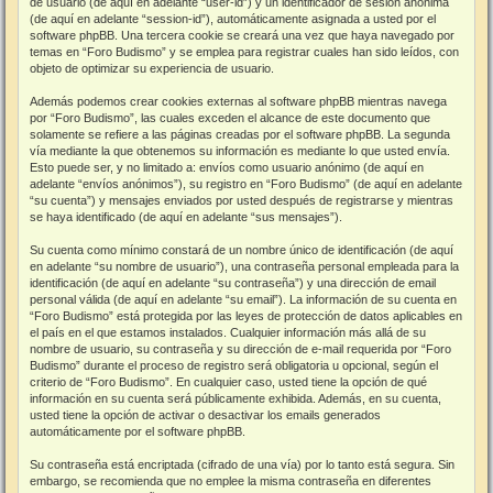
de usuario (de aquí en adelante “user-id”) y un identificador de sesión anónima
(de aquí en adelante “session-id”), automáticamente asignada a usted por el
software phpBB. Una tercera cookie se creará una vez que haya navegado por
temas en “Foro Budismo” y se emplea para registrar cuales han sido leídos, con
objeto de optimizar su experiencia de usuario.
Además podemos crear cookies externas al software phpBB mientras navega
por “Foro Budismo”, las cuales exceden el alcance de este documento que
solamente se refiere a las páginas creadas por el software phpBB. La segunda
vía mediante la que obtenemos su información es mediante lo que usted envía.
Esto puede ser, y no limitado a: envíos como usuario anónimo (de aquí en
adelante “envíos anónimos”), su registro en “Foro Budismo” (de aquí en adelante
“su cuenta”) y mensajes enviados por usted después de registrarse y mientras
se haya identificado (de aquí en adelante “sus mensajes”).
Su cuenta como mínimo constará de un nombre único de identificación (de aquí
en adelante “su nombre de usuario”), una contraseña personal empleada para la
identificación (de aquí en adelante “su contraseña”) y una dirección de email
personal válida (de aquí en adelante “su email”). La información de su cuenta en
“Foro Budismo” está protegida por las leyes de protección de datos aplicables en
el país en el que estamos instalados. Cualquier información más allá de su
nombre de usuario, su contraseña y su dirección de e-mail requerida por “Foro
Budismo” durante el proceso de registro será obligatoria u opcional, según el
criterio de “Foro Budismo”. En cualquier caso, usted tiene la opción de qué
información en su cuenta será públicamente exhibida. Además, en su cuenta,
usted tiene la opción de activar o desactivar los emails generados
automáticamente por el software phpBB.
Su contraseña está encriptada (cifrado de una vía) por lo tanto está segura. Sin
embargo, se recomienda que no emplee la misma contraseña en diferentes