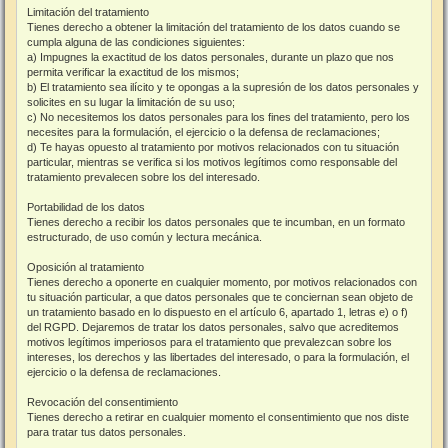
Limitación del tratamiento
Tienes derecho a obtener la limitación del tratamiento de los datos cuando se
cumpla alguna de las condiciones siguientes:
a) Impugnes la exactitud de los datos personales, durante un plazo que nos
permita verificar la exactitud de los mismos;
b) El tratamiento sea ilícito y te opongas a la supresión de los datos personales y
solicites en su lugar la limitación de su uso;
c) No necesitemos los datos personales para los fines del tratamiento, pero los
necesites para la formulación, el ejercicio o la defensa de reclamaciones;
d) Te hayas opuesto al tratamiento por motivos relacionados con tu situación
particular, mientras se verifica si los motivos legítimos como responsable del
tratamiento prevalecen sobre los del interesado.
Portabilidad de los datos
Tienes derecho a recibir los datos personales que te incumban, en un formato
estructurado, de uso común y lectura mecánica.
Oposición al tratamiento
Tienes derecho a oponerte en cualquier momento, por motivos relacionados con
tu situación particular, a que datos personales que te conciernan sean objeto de
un tratamiento basado en lo dispuesto en el artículo 6, apartado 1, letras e) o f)
del RGPD. Dejaremos de tratar los datos personales, salvo que acreditemos
motivos legítimos imperiosos para el tratamiento que prevalezcan sobre los
intereses, los derechos y las libertades del interesado, o para la formulación, el
ejercicio o la defensa de reclamaciones.
Revocación del consentimiento
Tienes derecho a retirar en cualquier momento el consentimiento que nos diste
para tratar tus datos personales.