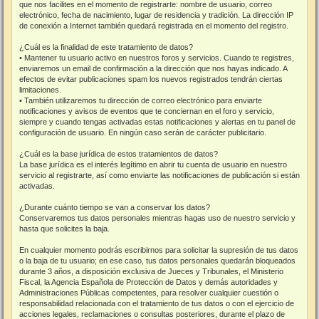
que nos facilites en el momento de registrarte: nombre de usuario, correo
electrónico, fecha de nacimiento, lugar de residencia y tradición. La dirección IP
de conexión a Internet también quedará registrada en el momento del registro.
¿Cuál es la finalidad de este tratamiento de datos?
• Mantener tu usuario activo en nuestros foros y servicios. Cuando te registres,
enviaremos un email de confirmación a la dirección que nos hayas indicado. A
efectos de evitar publicaciones spam los nuevos registrados tendrán ciertas
limitaciones.
• También utilizaremos tu dirección de correo electrónico para enviarte
notificaciones y avisos de eventos que te conciernan en el foro y servicio,
siempre y cuando tengas activadas estas notificaciones y alertas en tu panel de
configuración de usuario. En ningún caso serán de carácter publicitario.
¿Cuál es la base jurídica de estos tratamientos de datos?
La base jurídica es el interés legítimo en abrir tu cuenta de usuario en nuestro
servicio al registrarte, así como enviarte las notificaciones de publicación si están
activadas.
¿Durante cuánto tiempo se van a conservar los datos?
Conservaremos tus datos personales mientras hagas uso de nuestro servicio y
hasta que solicites la baja.
En cualquier momento podrás escribirnos para solicitar la supresión de tus datos
o la baja de tu usuario; en ese caso, tus datos personales quedarán bloqueados
durante 3 años, a disposición exclusiva de Jueces y Tribunales, el Ministerio
Fiscal, la Agencia Española de Protección de Datos y demás autoridades y
Administraciones Públicas competentes, para resolver cualquier cuestión o
responsabilidad relacionada con el tratamiento de tus datos o con el ejercicio de
acciones legales, reclamaciones o consultas posteriores, durante el plazo de