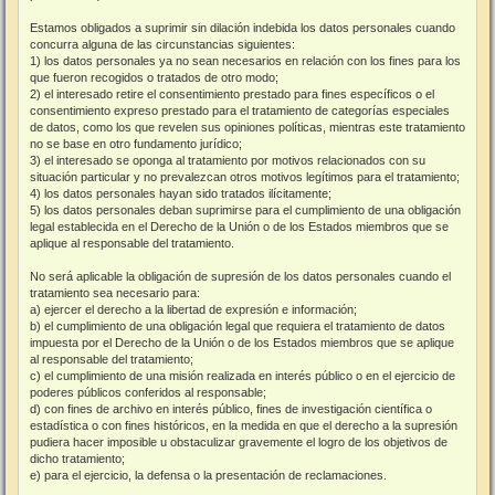
Estamos obligados a suprimir sin dilación indebida los datos personales cuando
concurra alguna de las circunstancias siguientes:
1) los datos personales ya no sean necesarios en relación con los fines para los
que fueron recogidos o tratados de otro modo;
2) el interesado retire el consentimiento prestado para fines específicos o el
consentimiento expreso prestado para el tratamiento de categorías especiales
de datos, como los que revelen sus opiniones políticas, mientras este tratamiento
no se base en otro fundamento jurídico;
3) el interesado se oponga al tratamiento por motivos relacionados con su
situación particular y no prevalezcan otros motivos legítimos para el tratamiento;
4) los datos personales hayan sido tratados ilícitamente;
5) los datos personales deban suprimirse para el cumplimiento de una obligación
legal establecida en el Derecho de la Unión o de los Estados miembros que se
aplique al responsable del tratamiento.
No será aplicable la obligación de supresión de los datos personales cuando el
tratamiento sea necesario para:
a) ejercer el derecho a la libertad de expresión e información;
b) el cumplimiento de una obligación legal que requiera el tratamiento de datos
impuesta por el Derecho de la Unión o de los Estados miembros que se aplique
al responsable del tratamiento;
c) el cumplimiento de una misión realizada en interés público o en el ejercicio de
poderes públicos conferidos al responsable;
d) con fines de archivo en interés público, fines de investigación científica o
estadística o con fines históricos, en la medida en que el derecho a la supresión
pudiera hacer imposible u obstaculizar gravemente el logro de los objetivos de
dicho tratamiento;
e) para el ejercicio, la defensa o la presentación de reclamaciones.