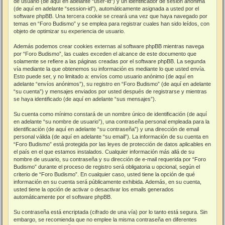
de usuario (de aquí en adelante “user-id”) y un identificador de sesión anónima
(de aquí en adelante “session-id”), automáticamente asignada a usted por el
software phpBB. Una tercera cookie se creará una vez que haya navegado por
temas en “Foro Budismo” y se emplea para registrar cuales han sido leídos, con
objeto de optimizar su experiencia de usuario.
Además podemos crear cookies externas al software phpBB mientras navega
por “Foro Budismo”, las cuales exceden el alcance de este documento que
solamente se refiere a las páginas creadas por el software phpBB. La segunda
vía mediante la que obtenemos su información es mediante lo que usted envía.
Esto puede ser, y no limitado a: envíos como usuario anónimo (de aquí en
adelante “envíos anónimos”), su registro en “Foro Budismo” (de aquí en adelante
“su cuenta”) y mensajes enviados por usted después de registrarse y mientras
se haya identificado (de aquí en adelante “sus mensajes”).
Su cuenta como mínimo constará de un nombre único de identificación (de aquí
en adelante “su nombre de usuario”), una contraseña personal empleada para la
identificación (de aquí en adelante “su contraseña”) y una dirección de email
personal válida (de aquí en adelante “su email”). La información de su cuenta en
“Foro Budismo” está protegida por las leyes de protección de datos aplicables en
el país en el que estamos instalados. Cualquier información más allá de su
nombre de usuario, su contraseña y su dirección de e-mail requerida por “Foro
Budismo” durante el proceso de registro será obligatoria u opcional, según el
criterio de “Foro Budismo”. En cualquier caso, usted tiene la opción de qué
información en su cuenta será públicamente exhibida. Además, en su cuenta,
usted tiene la opción de activar o desactivar los emails generados
automáticamente por el software phpBB.
Su contraseña está encriptada (cifrado de una vía) por lo tanto está segura. Sin
embargo, se recomienda que no emplee la misma contraseña en diferentes