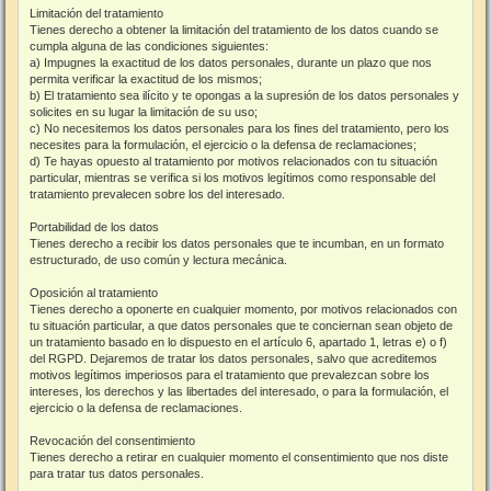
Limitación del tratamiento
Tienes derecho a obtener la limitación del tratamiento de los datos cuando se
cumpla alguna de las condiciones siguientes:
a) Impugnes la exactitud de los datos personales, durante un plazo que nos
permita verificar la exactitud de los mismos;
b) El tratamiento sea ilícito y te opongas a la supresión de los datos personales y
solicites en su lugar la limitación de su uso;
c) No necesitemos los datos personales para los fines del tratamiento, pero los
necesites para la formulación, el ejercicio o la defensa de reclamaciones;
d) Te hayas opuesto al tratamiento por motivos relacionados con tu situación
particular, mientras se verifica si los motivos legítimos como responsable del
tratamiento prevalecen sobre los del interesado.
Portabilidad de los datos
Tienes derecho a recibir los datos personales que te incumban, en un formato
estructurado, de uso común y lectura mecánica.
Oposición al tratamiento
Tienes derecho a oponerte en cualquier momento, por motivos relacionados con
tu situación particular, a que datos personales que te conciernan sean objeto de
un tratamiento basado en lo dispuesto en el artículo 6, apartado 1, letras e) o f)
del RGPD. Dejaremos de tratar los datos personales, salvo que acreditemos
motivos legítimos imperiosos para el tratamiento que prevalezcan sobre los
intereses, los derechos y las libertades del interesado, o para la formulación, el
ejercicio o la defensa de reclamaciones.
Revocación del consentimiento
Tienes derecho a retirar en cualquier momento el consentimiento que nos diste
para tratar tus datos personales.