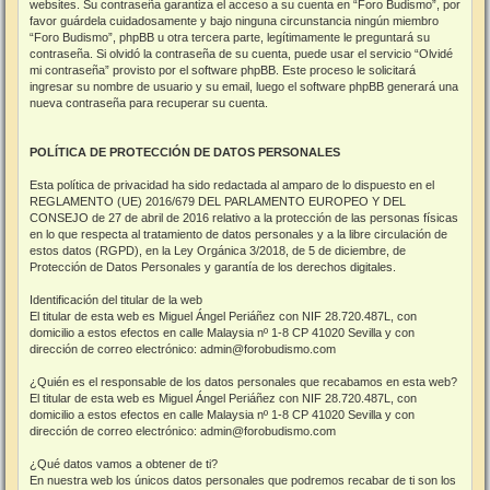
websites. Su contraseña garantiza el acceso a su cuenta en “Foro Budismo”, por
favor guárdela cuidadosamente y bajo ninguna circunstancia ningún miembro
“Foro Budismo”, phpBB u otra tercera parte, legítimamente le preguntará su
contraseña. Si olvidó la contraseña de su cuenta, puede usar el servicio “Olvidé
mi contraseña” provisto por el software phpBB. Este proceso le solicitará
ingresar su nombre de usuario y su email, luego el software phpBB generará una
nueva contraseña para recuperar su cuenta.
POLÍTICA DE PROTECCIÓN DE DATOS PERSONALES
Esta política de privacidad ha sido redactada al amparo de lo dispuesto en el
REGLAMENTO (UE) 2016/679 DEL PARLAMENTO EUROPEO Y DEL
CONSEJO de 27 de abril de 2016 relativo a la protección de las personas físicas
en lo que respecta al tratamiento de datos personales y a la libre circulación de
estos datos (RGPD), en la Ley Orgánica 3/2018, de 5 de diciembre, de
Protección de Datos Personales y garantía de los derechos digitales.
Identificación del titular de la web
El titular de esta web es Miguel Ángel Periáñez con NIF 28.720.487L, con
domicilio a estos efectos en calle Malaysia nº 1-8 CP 41020 Sevilla y con
dirección de correo electrónico: admin@forobudismo.com
¿Quién es el responsable de los datos personales que recabamos en esta web?
El titular de esta web es Miguel Ángel Periáñez con NIF 28.720.487L, con
domicilio a estos efectos en calle Malaysia nº 1-8 CP 41020 Sevilla y con
dirección de correo electrónico: admin@forobudismo.com
¿Qué datos vamos a obtener de ti?
En nuestra web los únicos datos personales que podremos recabar de ti son los