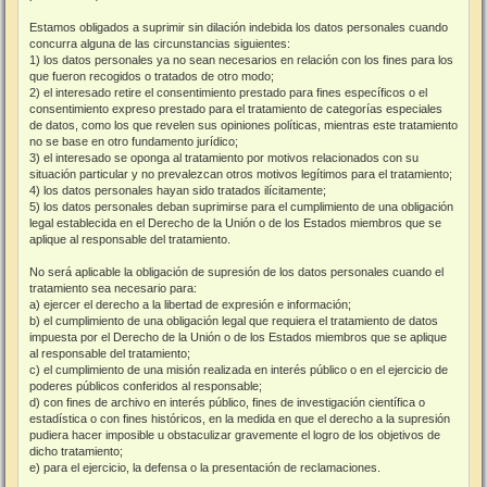
Estamos obligados a suprimir sin dilación indebida los datos personales cuando
concurra alguna de las circunstancias siguientes:
1) los datos personales ya no sean necesarios en relación con los fines para los
que fueron recogidos o tratados de otro modo;
2) el interesado retire el consentimiento prestado para fines específicos o el
consentimiento expreso prestado para el tratamiento de categorías especiales
de datos, como los que revelen sus opiniones políticas, mientras este tratamiento
no se base en otro fundamento jurídico;
3) el interesado se oponga al tratamiento por motivos relacionados con su
situación particular y no prevalezcan otros motivos legítimos para el tratamiento;
4) los datos personales hayan sido tratados ilícitamente;
5) los datos personales deban suprimirse para el cumplimiento de una obligación
legal establecida en el Derecho de la Unión o de los Estados miembros que se
aplique al responsable del tratamiento.
No será aplicable la obligación de supresión de los datos personales cuando el
tratamiento sea necesario para:
a) ejercer el derecho a la libertad de expresión e información;
b) el cumplimiento de una obligación legal que requiera el tratamiento de datos
impuesta por el Derecho de la Unión o de los Estados miembros que se aplique
al responsable del tratamiento;
c) el cumplimiento de una misión realizada en interés público o en el ejercicio de
poderes públicos conferidos al responsable;
d) con fines de archivo en interés público, fines de investigación científica o
estadística o con fines históricos, en la medida en que el derecho a la supresión
pudiera hacer imposible u obstaculizar gravemente el logro de los objetivos de
dicho tratamiento;
e) para el ejercicio, la defensa o la presentación de reclamaciones.