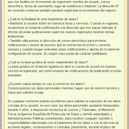
que nos facilites en el momento de registrarte: nombre de usuario, correo
electrónico, fecha de nacimiento, lugar de residencia y tradición. La dirección IP
de conexión a Internet también quedará registrada en el momento del registro.
¿Cuál es la finalidad de este tratamiento de datos?
• Mantener tu usuario activo en nuestros foros y servicios. Cuando te registres,
enviaremos un email de confirmación a la dirección que nos hayas indicado. A
efectos de evitar publicaciones spam los nuevos registrados tendrán ciertas
limitaciones.
• También utilizaremos tu dirección de correo electrónico para enviarte
notificaciones y avisos de eventos que te conciernan en el foro y servicio,
siempre y cuando tengas activadas estas notificaciones y alertas en tu panel de
configuración de usuario. En ningún caso serán de carácter publicitario.
¿Cuál es la base jurídica de estos tratamientos de datos?
La base jurídica es el interés legítimo en abrir tu cuenta de usuario en nuestro
servicio al registrarte, así como enviarte las notificaciones de publicación si están
activadas.
¿Durante cuánto tiempo se van a conservar los datos?
Conservaremos tus datos personales mientras hagas uso de nuestro servicio y
hasta que solicites la baja.
En cualquier momento podrás escribirnos para solicitar la supresión de tus datos
o la baja de tu usuario; en ese caso, tus datos personales quedarán bloqueados
durante 3 años, a disposición exclusiva de Jueces y Tribunales, el Ministerio
Fiscal, la Agencia Española de Protección de Datos y demás autoridades y
Administraciones Públicas competentes, para resolver cualquier cuestión o
responsabilidad relacionada con el tratamiento de tus datos o con el ejercicio de
acciones legales, reclamaciones o consultas posteriores, durante el plazo de