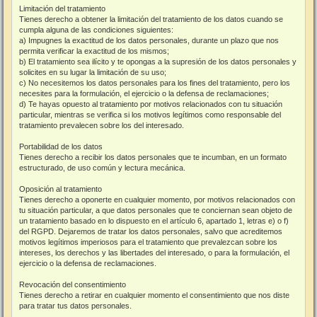
Limitación del tratamiento
Tienes derecho a obtener la limitación del tratamiento de los datos cuando se
cumpla alguna de las condiciones siguientes:
a) Impugnes la exactitud de los datos personales, durante un plazo que nos
permita verificar la exactitud de los mismos;
b) El tratamiento sea ilícito y te opongas a la supresión de los datos personales y
solicites en su lugar la limitación de su uso;
c) No necesitemos los datos personales para los fines del tratamiento, pero los
necesites para la formulación, el ejercicio o la defensa de reclamaciones;
d) Te hayas opuesto al tratamiento por motivos relacionados con tu situación
particular, mientras se verifica si los motivos legítimos como responsable del
tratamiento prevalecen sobre los del interesado.
Portabilidad de los datos
Tienes derecho a recibir los datos personales que te incumban, en un formato
estructurado, de uso común y lectura mecánica.
Oposición al tratamiento
Tienes derecho a oponerte en cualquier momento, por motivos relacionados con
tu situación particular, a que datos personales que te conciernan sean objeto de
un tratamiento basado en lo dispuesto en el artículo 6, apartado 1, letras e) o f)
del RGPD. Dejaremos de tratar los datos personales, salvo que acreditemos
motivos legítimos imperiosos para el tratamiento que prevalezcan sobre los
intereses, los derechos y las libertades del interesado, o para la formulación, el
ejercicio o la defensa de reclamaciones.
Revocación del consentimiento
Tienes derecho a retirar en cualquier momento el consentimiento que nos diste
para tratar tus datos personales.