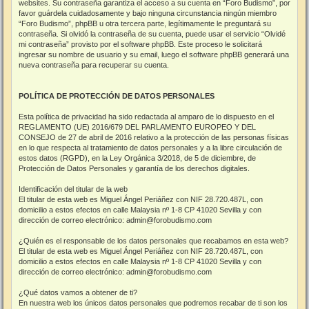
websites. Su contraseña garantiza el acceso a su cuenta en “Foro Budismo”, por
favor guárdela cuidadosamente y bajo ninguna circunstancia ningún miembro
“Foro Budismo”, phpBB u otra tercera parte, legítimamente le preguntará su
contraseña. Si olvidó la contraseña de su cuenta, puede usar el servicio “Olvidé
mi contraseña” provisto por el software phpBB. Este proceso le solicitará
ingresar su nombre de usuario y su email, luego el software phpBB generará una
nueva contraseña para recuperar su cuenta.
POLÍTICA DE PROTECCIÓN DE DATOS PERSONALES
Esta política de privacidad ha sido redactada al amparo de lo dispuesto en el
REGLAMENTO (UE) 2016/679 DEL PARLAMENTO EUROPEO Y DEL
CONSEJO de 27 de abril de 2016 relativo a la protección de las personas físicas
en lo que respecta al tratamiento de datos personales y a la libre circulación de
estos datos (RGPD), en la Ley Orgánica 3/2018, de 5 de diciembre, de
Protección de Datos Personales y garantía de los derechos digitales.
Identificación del titular de la web
El titular de esta web es Miguel Ángel Periáñez con NIF 28.720.487L, con
domicilio a estos efectos en calle Malaysia nº 1-8 CP 41020 Sevilla y con
dirección de correo electrónico: admin@forobudismo.com
¿Quién es el responsable de los datos personales que recabamos en esta web?
El titular de esta web es Miguel Ángel Periáñez con NIF 28.720.487L, con
domicilio a estos efectos en calle Malaysia nº 1-8 CP 41020 Sevilla y con
dirección de correo electrónico: admin@forobudismo.com
¿Qué datos vamos a obtener de ti?
En nuestra web los únicos datos personales que podremos recabar de ti son los