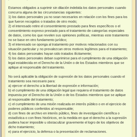
Estamos obligados a suprimir sin dilación indebida los datos personales cuando
concurra alguna de las circunstancias siguientes:
1) los datos personales ya no sean necesarios en relación con los fines para los
que fueron recogidos o tratados de otro modo;
2) el interesado retire el consentimiento prestado para fines específicos o el
consentimiento expreso prestado para el tratamiento de categorías especiales
de datos, como los que revelen sus opiniones políticas, mientras este tratamiento
no se base en otro fundamento jurídico;
3) el interesado se oponga al tratamiento por motivos relacionados con su
situación particular y no prevalezcan otros motivos legítimos para el tratamiento;
4) los datos personales hayan sido tratados ilícitamente;
5) los datos personales deban suprimirse para el cumplimiento de una obligación
legal establecida en el Derecho de la Unión o de los Estados miembros que se
aplique al responsable del tratamiento.
No será aplicable la obligación de supresión de los datos personales cuando el
tratamiento sea necesario para:
a) ejercer el derecho a la libertad de expresión e información;
b) el cumplimiento de una obligación legal que requiera el tratamiento de datos
impuesta por el Derecho de la Unión o de los Estados miembros que se aplique
al responsable del tratamiento;
c) el cumplimiento de una misión realizada en interés público o en el ejercicio de
poderes públicos conferidos al responsable;
d) con fines de archivo en interés público, fines de investigación científica o
estadística o con fines históricos, en la medida en que el derecho a la supresión
pudiera hacer imposible u obstaculizar gravemente el logro de los objetivos de
dicho tratamiento;
e) para el ejercicio, la defensa o la presentación de reclamaciones.