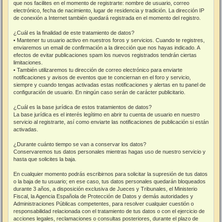
que nos facilites en el momento de registrarte: nombre de usuario, correo
electrónico, fecha de nacimiento, lugar de residencia y tradición. La dirección IP
de conexión a Internet también quedará registrada en el momento del registro.
¿Cuál es la finalidad de este tratamiento de datos?
• Mantener tu usuario activo en nuestros foros y servicios. Cuando te registres,
enviaremos un email de confirmación a la dirección que nos hayas indicado. A
efectos de evitar publicaciones spam los nuevos registrados tendrán ciertas
limitaciones.
• También utilizaremos tu dirección de correo electrónico para enviarte
notificaciones y avisos de eventos que te conciernan en el foro y servicio,
siempre y cuando tengas activadas estas notificaciones y alertas en tu panel de
configuración de usuario. En ningún caso serán de carácter publicitario.
¿Cuál es la base jurídica de estos tratamientos de datos?
La base jurídica es el interés legítimo en abrir tu cuenta de usuario en nuestro
servicio al registrarte, así como enviarte las notificaciones de publicación si están
activadas.
¿Durante cuánto tiempo se van a conservar los datos?
Conservaremos tus datos personales mientras hagas uso de nuestro servicio y
hasta que solicites la baja.
En cualquier momento podrás escribirnos para solicitar la supresión de tus datos
o la baja de tu usuario; en ese caso, tus datos personales quedarán bloqueados
durante 3 años, a disposición exclusiva de Jueces y Tribunales, el Ministerio
Fiscal, la Agencia Española de Protección de Datos y demás autoridades y
Administraciones Públicas competentes, para resolver cualquier cuestión o
responsabilidad relacionada con el tratamiento de tus datos o con el ejercicio de
acciones legales, reclamaciones o consultas posteriores, durante el plazo de