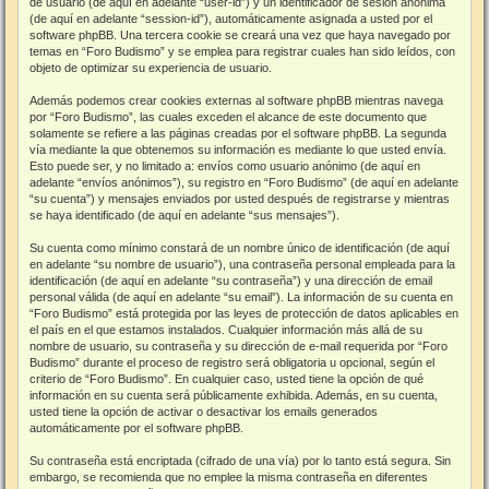
de usuario (de aquí en adelante “user-id”) y un identificador de sesión anónima
(de aquí en adelante “session-id”), automáticamente asignada a usted por el
software phpBB. Una tercera cookie se creará una vez que haya navegado por
temas en “Foro Budismo” y se emplea para registrar cuales han sido leídos, con
objeto de optimizar su experiencia de usuario.
Además podemos crear cookies externas al software phpBB mientras navega
por “Foro Budismo”, las cuales exceden el alcance de este documento que
solamente se refiere a las páginas creadas por el software phpBB. La segunda
vía mediante la que obtenemos su información es mediante lo que usted envía.
Esto puede ser, y no limitado a: envíos como usuario anónimo (de aquí en
adelante “envíos anónimos”), su registro en “Foro Budismo” (de aquí en adelante
“su cuenta”) y mensajes enviados por usted después de registrarse y mientras
se haya identificado (de aquí en adelante “sus mensajes”).
Su cuenta como mínimo constará de un nombre único de identificación (de aquí
en adelante “su nombre de usuario”), una contraseña personal empleada para la
identificación (de aquí en adelante “su contraseña”) y una dirección de email
personal válida (de aquí en adelante “su email”). La información de su cuenta en
“Foro Budismo” está protegida por las leyes de protección de datos aplicables en
el país en el que estamos instalados. Cualquier información más allá de su
nombre de usuario, su contraseña y su dirección de e-mail requerida por “Foro
Budismo” durante el proceso de registro será obligatoria u opcional, según el
criterio de “Foro Budismo”. En cualquier caso, usted tiene la opción de qué
información en su cuenta será públicamente exhibida. Además, en su cuenta,
usted tiene la opción de activar o desactivar los emails generados
automáticamente por el software phpBB.
Su contraseña está encriptada (cifrado de una vía) por lo tanto está segura. Sin
embargo, se recomienda que no emplee la misma contraseña en diferentes