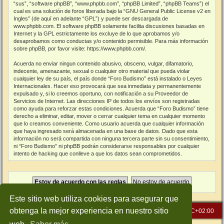
“sus”, “software phpBB”, “www.phpbb.com”, “phpBB Limited”, “phpBB Teams”) el
cual es una solución de foros liberada bajo la “
GNU General Public License v2 en
Ingles
” (de aquí en adelante “GPL”) y puede ser descargada de
www.phpbb.com
. El software phpBB solamente facilita discusiones basadas en
Internet y la GPL estrictamente los excluye de lo que aprobamos y/o
desaprobamos como conductas y/o contenido permisible. Para más información
sobre phpBB, por favor visite:
https://www.phpbb.com/
.
Acuerda no enviar ningun contenido abusivo, obsceno, vulgar, difamatorio,
indecente, amenazante, sexual o cualquier otro material que pueda violar
cualquier ley de su país, el país donde “Foro Budismo” está instalado o Leyes
Internacionales. Hacer eso provocará que sea inmediata y permanentemente
expulsado y, si lo creemos oportuno, con notificación a su Proveedor de
Servicios de Internet. Las direcciones IP de todos los envíos son registradas
como ayuda para reforzar estas condiciones. Acuerda que “Foro Budismo” tiene
derecho a eliminar, editar, mover o cerrar cualquier tema en cualquier momento
que lo creamos conveniente. Como usuario acuerda que cualquier información
que haya ingresado será almacenada en una base de datos. Dado que esta
información no será compartida con ninguna tercera parte sin su consentimiento,
ni “Foro Budismo” ni phpBB podrán considerarse responsables por cualquier
intento de hacking que conlleve a que los datos sean comprometidos.
Este sitio web utiliza cookies para asegurar que
obtenga la mejor experiencia en nuestro sitio
Inicio
Índice general
Todos los horarios son
UTC+02:00