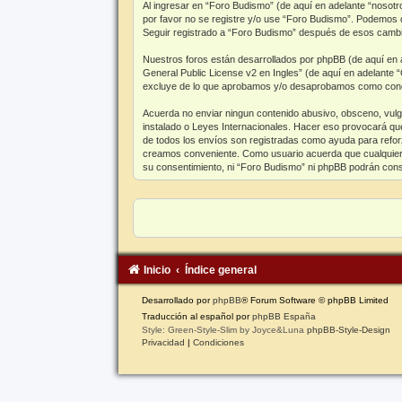
Al ingresar en “Foro Budismo” (de aquí en adelante “nosotro
por favor no se registre y/o use “Foro Budismo”. Podemos 
Seguir registrado a “Foro Budismo” después de esos cambio
Nuestros foros están desarrollados por phpBB (de aquí en a
General Public License v2 en Ingles
” (de aquí en adelante
excluye de lo que aprobamos y/o desaprobamos como conduc
Acuerda no enviar ningun contenido abusivo, obsceno, vulgar
instalado o Leyes Internacionales. Hacer eso provocará que
de todos los envíos son registradas como ayuda para reforz
creamos conveniente. Como usuario acuerda que cualquier 
su consentimiento, ni “Foro Budismo” ni phpBB podrán cons
Inicio
Índice general
Desarrollado por
phpBB
® Forum Software © phpBB Limited
Traducción al español por
phpBB España
Style: Green-Style-Slim by Joyce&Luna
phpBB-Style-Design
Privacidad
|
Condiciones