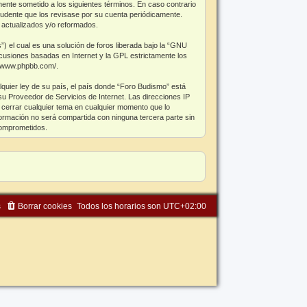
mente sometido a los siguientes términos. En caso contrario
rudente que los revisase por su cuenta periódicamente.
 actualizados y/o reformados.
el cual es una solución de foros liberada bajo la “
GNU
scusiones basadas en Internet y la GPL estrictamente los
//www.phpbb.com/
.
lquier ley de su país, el país donde “Foro Budismo” está
u Proveedor de Servicios de Internet. Las direcciones IP
 cerrar cualquier tema en cualquier momento que lo
rmación no será compartida con ninguna tercera parte sin
comprometidos.
s
Borrar cookies
Todos los horarios son
UTC+02:00