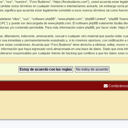
s”, “nos”, “nuestro”, “Foro Budismo”, “https://forobudismo.com”), usted acuerda estar legal
cambiar estos términos en cualquier momento e intentaríamos avisarle, sin embargo sería p
s significa que acuerda estar legalmente sometido a esos nuevos términos tal como fueron
delante “ellos”, “sus”, “software phpBB”, “www.phpbb.com”, “phpBB Limited”, “phpBB Teams”) 
 “GPL”) y puede ser descargada de
www.phpbb.com
. El software phpBB solamente facilita di
tas y/o contenido permisible. Para más información sobre phpBB, por favor visite:
https:
, difamatorio, indecente, amenazante, sexual o cualquier otro material que pueda violar cua
 sea inmediata y permanentemente expulsado y, si lo creemos oportuno, con notificación a s
ar estas condiciones. Acuerda que “Foro Budismo” tiene derecho a eliminar, editar, mover o
información que haya ingresado será almacenada en una base de datos. Dado que esta info
iderarse responsables por cualquier intento de hacking que conlleve a que los datos sean 
Contácteno