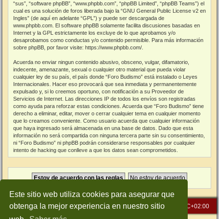
“sus”, “software phpBB”, “www.phpbb.com”, “phpBB Limited”, “phpBB Teams”) el
cual es una solución de foros liberada bajo la “
GNU General Public License v2 en
Ingles
” (de aquí en adelante “GPL”) y puede ser descargada de
www.phpbb.com
. El software phpBB solamente facilita discusiones basadas en
Internet y la GPL estrictamente los excluye de lo que aprobamos y/o
desaprobamos como conductas y/o contenido permisible. Para más información
sobre phpBB, por favor visite:
https://www.phpbb.com/
.
Acuerda no enviar ningun contenido abusivo, obsceno, vulgar, difamatorio,
indecente, amenazante, sexual o cualquier otro material que pueda violar
cualquier ley de su país, el país donde “Foro Budismo” está instalado o Leyes
Internacionales. Hacer eso provocará que sea inmediata y permanentemente
expulsado y, si lo creemos oportuno, con notificación a su Proveedor de
Servicios de Internet. Las direcciones IP de todos los envíos son registradas
como ayuda para reforzar estas condiciones. Acuerda que “Foro Budismo” tiene
derecho a eliminar, editar, mover o cerrar cualquier tema en cualquier momento
que lo creamos conveniente. Como usuario acuerda que cualquier información
que haya ingresado será almacenada en una base de datos. Dado que esta
información no será compartida con ninguna tercera parte sin su consentimiento,
ni “Foro Budismo” ni phpBB podrán considerarse responsables por cualquier
intento de hacking que conlleve a que los datos sean comprometidos.
Este sitio web utiliza cookies para asegurar que
obtenga la mejor experiencia en nuestro sitio
Inicio
Índice general
Todos los horarios son
UTC+02:00