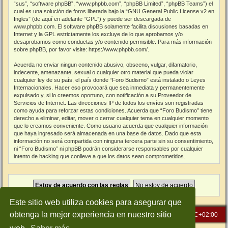
“sus”, “software phpBB”, “www.phpbb.com”, “phpBB Limited”, “phpBB Teams”) el
cual es una solución de foros liberada bajo la “
GNU General Public License v2 en
Ingles
” (de aquí en adelante “GPL”) y puede ser descargada de
www.phpbb.com
. El software phpBB solamente facilita discusiones basadas en
Internet y la GPL estrictamente los excluye de lo que aprobamos y/o
desaprobamos como conductas y/o contenido permisible. Para más información
sobre phpBB, por favor visite:
https://www.phpbb.com/
.
Acuerda no enviar ningun contenido abusivo, obsceno, vulgar, difamatorio,
indecente, amenazante, sexual o cualquier otro material que pueda violar
cualquier ley de su país, el país donde “Foro Budismo” está instalado o Leyes
Internacionales. Hacer eso provocará que sea inmediata y permanentemente
expulsado y, si lo creemos oportuno, con notificación a su Proveedor de
Servicios de Internet. Las direcciones IP de todos los envíos son registradas
como ayuda para reforzar estas condiciones. Acuerda que “Foro Budismo” tiene
derecho a eliminar, editar, mover o cerrar cualquier tema en cualquier momento
que lo creamos conveniente. Como usuario acuerda que cualquier información
que haya ingresado será almacenada en una base de datos. Dado que esta
información no será compartida con ninguna tercera parte sin su consentimiento,
ni “Foro Budismo” ni phpBB podrán considerarse responsables por cualquier
intento de hacking que conlleve a que los datos sean comprometidos.
Este sitio web utiliza cookies para asegurar que
obtenga la mejor experiencia en nuestro sitio
Inicio
Índice general
Todos los horarios son
UTC+02:00