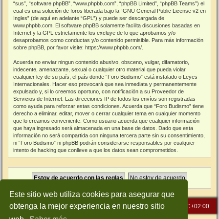
“sus”, “software phpBB”, “www.phpbb.com”, “phpBB Limited”, “phpBB Teams”) el
cual es una solución de foros liberada bajo la “
GNU General Public License v2 en
Ingles
” (de aquí en adelante “GPL”) y puede ser descargada de
www.phpbb.com
. El software phpBB solamente facilita discusiones basadas en
Internet y la GPL estrictamente los excluye de lo que aprobamos y/o
desaprobamos como conductas y/o contenido permisible. Para más información
sobre phpBB, por favor visite:
https://www.phpbb.com/
.
Acuerda no enviar ningun contenido abusivo, obsceno, vulgar, difamatorio,
indecente, amenazante, sexual o cualquier otro material que pueda violar
cualquier ley de su país, el país donde “Foro Budismo” está instalado o Leyes
Internacionales. Hacer eso provocará que sea inmediata y permanentemente
expulsado y, si lo creemos oportuno, con notificación a su Proveedor de
Servicios de Internet. Las direcciones IP de todos los envíos son registradas
como ayuda para reforzar estas condiciones. Acuerda que “Foro Budismo” tiene
derecho a eliminar, editar, mover o cerrar cualquier tema en cualquier momento
que lo creamos conveniente. Como usuario acuerda que cualquier información
que haya ingresado será almacenada en una base de datos. Dado que esta
información no será compartida con ninguna tercera parte sin su consentimiento,
ni “Foro Budismo” ni phpBB podrán considerarse responsables por cualquier
intento de hacking que conlleve a que los datos sean comprometidos.
Este sitio web utiliza cookies para asegurar que
obtenga la mejor experiencia en nuestro sitio
Inicio
Índice general
Todos los horarios son
UTC+02:00