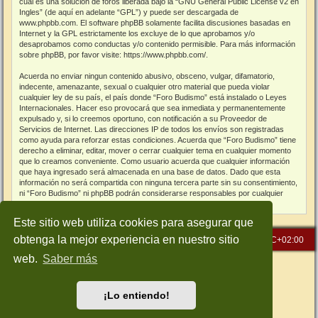
cual es una solución de foros liberada bajo la “
GNU General Public License v2 en
Ingles
” (de aquí en adelante “GPL”) y puede ser descargada de
www.phpbb.com
. El software phpBB solamente facilita discusiones basadas en
Internet y la GPL estrictamente los excluye de lo que aprobamos y/o
desaprobamos como conductas y/o contenido permisible. Para más información
sobre phpBB, por favor visite:
https://www.phpbb.com/
.
Acuerda no enviar ningun contenido abusivo, obsceno, vulgar, difamatorio,
indecente, amenazante, sexual o cualquier otro material que pueda violar
cualquier ley de su país, el país donde “Foro Budismo” está instalado o Leyes
Internacionales. Hacer eso provocará que sea inmediata y permanentemente
expulsado y, si lo creemos oportuno, con notificación a su Proveedor de
Servicios de Internet. Las direcciones IP de todos los envíos son registradas
como ayuda para reforzar estas condiciones. Acuerda que “Foro Budismo” tiene
derecho a eliminar, editar, mover o cerrar cualquier tema en cualquier momento
que lo creamos conveniente. Como usuario acuerda que cualquier información
que haya ingresado será almacenada en una base de datos. Dado que esta
información no será compartida con ninguna tercera parte sin su consentimiento,
ni “Foro Budismo” ni phpBB podrán considerarse responsables por cualquier
intento de hacking que conlleve a que los datos sean comprometidos.
Este sitio web utiliza cookies para asegurar que
obtenga la mejor experiencia en nuestro sitio
Inicio
Índice general
Todos los horarios son
UTC+02:00
web.
Saber más
Desarrollado por
phpBB
® Forum Software © phpBB Limited
Traducción al español por
phpBB España
Style: Green-Style-Slim by Joyce&Luna
phpBB-Style-Design
¡Lo entiendo!
Privacidad
|
Condiciones