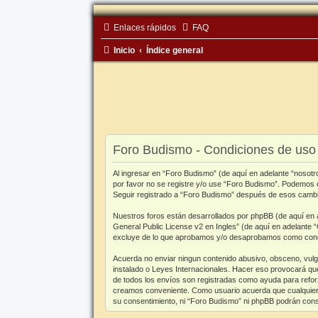
Enlaces rápidos
FAQ
Inicio
Índice general
Foro Budismo - Condiciones de uso
Al ingresar en “Foro Budismo” (de aquí en adelante “nosotro
por favor no se registre y/o use “Foro Budismo”. Podemos 
Seguir registrado a “Foro Budismo” después de esos cambio
Nuestros foros están desarrollados por phpBB (de aquí en a
General Public License v2 en Ingles
” (de aquí en adelante
excluye de lo que aprobamos y/o desaprobamos como conduc
Acuerda no enviar ningun contenido abusivo, obsceno, vulgar
instalado o Leyes Internacionales. Hacer eso provocará que
de todos los envíos son registradas como ayuda para reforz
creamos conveniente. Como usuario acuerda que cualquier 
su consentimiento, ni “Foro Budismo” ni phpBB podrán cons