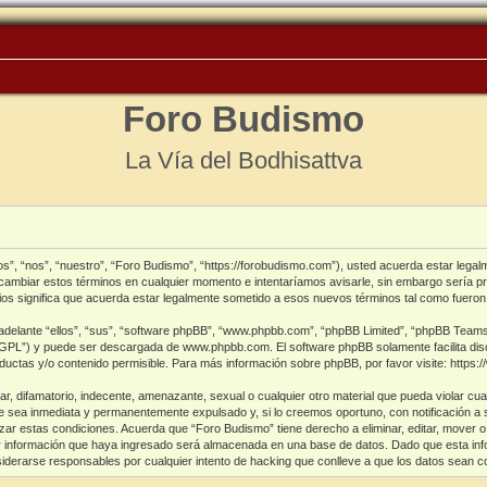
Foro Budismo
La Vía del Bodhisattva
s”, “nos”, “nuestro”, “Foro Budismo”, “https://forobudismo.com”), usted acuerda estar legal
cambiar estos términos en cualquier momento e intentaríamos avisarle, sin embargo sería p
s significa que acuerda estar legalmente sometido a esos nuevos términos tal como fueron
delante “ellos”, “sus”, “software phpBB”, “www.phpbb.com”, “phpBB Limited”, “phpBB Teams”) 
 “GPL”) y puede ser descargada de
www.phpbb.com
. El software phpBB solamente facilita di
tas y/o contenido permisible. Para más información sobre phpBB, por favor visite:
https:
, difamatorio, indecente, amenazante, sexual o cualquier otro material que pueda violar cua
 sea inmediata y permanentemente expulsado y, si lo creemos oportuno, con notificación a s
ar estas condiciones. Acuerda que “Foro Budismo” tiene derecho a eliminar, editar, mover o
información que haya ingresado será almacenada en una base de datos. Dado que esta info
iderarse responsables por cualquier intento de hacking que conlleve a que los datos sean 