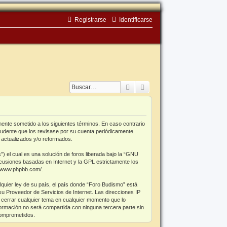
Registrarse
Identificarse
Buscar
Búsqueda avanzada
mente sometido a los siguientes términos. En caso contrario
rudente que los revisase por su cuenta periódicamente.
 actualizados y/o reformados.
el cual es una solución de foros liberada bajo la “
GNU
scusiones basadas en Internet y la GPL estrictamente los
//www.phpbb.com/
.
lquier ley de su país, el país donde “Foro Budismo” está
u Proveedor de Servicios de Internet. Las direcciones IP
 cerrar cualquier tema en cualquier momento que lo
rmación no será compartida con ninguna tercera parte sin
comprometidos.