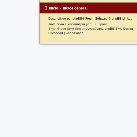
Inicio
Índice general
Desarrollado por
phpBB
® Forum Software © phpBB Limited
Traducción al español por
phpBB España
Style: Green-Style-Slim by Joyce&Luna
phpBB-Style-Design
Privacidad
|
Condiciones