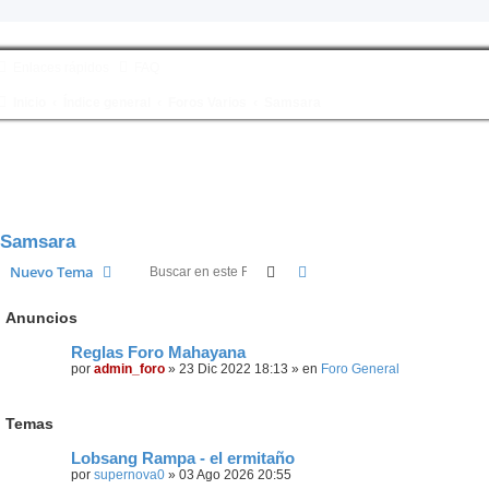
Enlaces rápidos
FAQ
Inicio
Índice general
Foros Varios
Samsara
Samsara
Buscar
Búsqueda avanzada
Nuevo Tema
Anuncios
Reglas Foro Mahayana
por
admin_foro
»
23 Dic 2022 18:13
» en
Foro General
Temas
Lobsang Rampa - el ermitaño
por
supernova0
»
03 Ago 2026 20:55