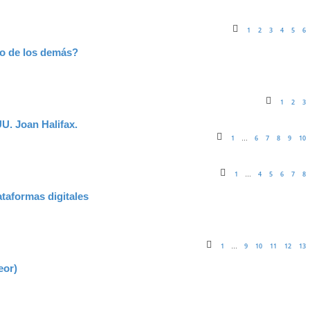
1
2
3
4
5
6
do de los demás?
1
2
3
. Joan Halifax.
1
6
7
8
9
10
…
1
4
5
6
7
8
…
ataformas digitales
1
9
10
11
12
13
…
eor)