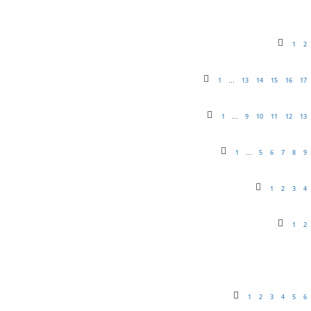
1
2
1
13
14
15
16
17
…
1
9
10
11
12
13
…
1
5
6
7
8
9
…
1
2
3
4
1
2
1
2
3
4
5
6