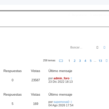
Registrarse
Identificars
Busca
B
Página
1
de
13
1
2
3
4
5
13
258 temas
…
Respuestas
Vistas
Último mensaje
por
admin_foro
0
23587
23 Dic 2022 18:13
Respuestas
Vistas
Último mensaje
por
supernova0
5
169
04 Ago 2026 17:54