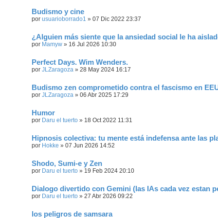
Budismo y cine
por
usuarioborrado1
»
07 Dic 2022 23:37
¿Alguien más siente que la ansiedad social le ha aisla
por
Mamyw
»
16 Jul 2026 10:30
Perfect Days. Wim Wenders.
por
JLZaragoza
»
28 May 2024 16:17
Budismo zen comprometido contra el fascismo en EEUU
por
JLZaragoza
»
06 Abr 2025 17:29
Humor
por
Daru el tuerto
»
18 Oct 2022 11:31
Hipnosis colectiva: tu mente está indefensa ante las pl
por
Hokke
»
07 Jun 2026 14:52
Shodo, Sumi-e y Zen
por
Daru el tuerto
»
19 Feb 2024 20:10
Dialogo divertido con Gemini (las IAs cada vez estan p
por
Daru el tuerto
»
27 Abr 2026 09:22
los peligros de samsara