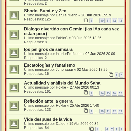
Respuestas:
2
Shodo, Sumi-e y Zen
Último mensaje por
Daru el tuerto
«
20 Jun 2026 15:19
Respuestas:
125
1
10
11
12
13
…
Dialogo divertido con Gemini (las IAs cada vez
estan peor)
Último mensaje por
PabloC
«
08 Jun 2026 13:26
Respuestas:
8
los peligros de samsara
Último mensaje por
InteriorProfundo
«
02 Jun 2026 20:09
Respuestas:
2
Escatologías y fanatismo
Último mensaje por
Junonagar
«
02 May 2026 17:29
Respuestas:
16
1
2
Actualidad y análisis del Mundo Saha
Último mensaje por
Hokke
«
27 Abr 2026 00:13
Respuestas:
161
1
14
15
16
17
…
Reflexión ante la guerra
Último mensaje por
Hokke
«
25 Abr 2026 17:40
Respuestas:
123
1
10
11
12
13
…
Vida despues de la vida
Último mensaje por
Daido
«
19 Abr 2026 09:32
Respuestas:
84
1
6
7
8
9
…