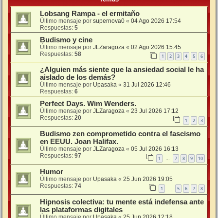
Lobsang Rampa - el ermitaño
Último mensaje por
supernova0
«
04 Ago 2026 17:54
Respuestas:
5
Budismo y cine
Último mensaje por
JLZaragoza
«
02 Ago 2026 15:45
Respuestas:
58
1
2
3
4
5
6
¿Alguien más siente que la ansiedad social le ha
aislado de los demás?
Último mensaje por
Upasaka
«
31 Jul 2026 12:46
Respuestas:
6
Perfect Days. Wim Wenders.
Último mensaje por
JLZaragoza
«
23 Jul 2026 17:12
Respuestas:
20
1
2
3
Budismo zen comprometido contra el fascismo
en EEUU. Joan Halifax.
Último mensaje por
JLZaragoza
«
05 Jul 2026 16:13
Respuestas:
97
1
7
8
9
10
…
Humor
Último mensaje por
Upasaka
«
25 Jun 2026 19:05
Respuestas:
74
1
5
6
7
8
…
Hipnosis colectiva: tu mente está indefensa ante
las plataformas digitales
Último mensaje por
Upasaka
«
25 Jun 2026 12:18