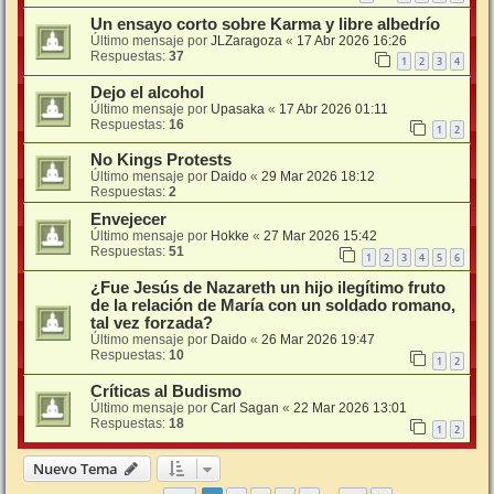
Un ensayo corto sobre Karma y libre albedrío
Último mensaje por
JLZaragoza
«
17 Abr 2026 16:26
Respuestas:
37
1
2
3
4
Dejo el alcohol
Último mensaje por
Upasaka
«
17 Abr 2026 01:11
Respuestas:
16
1
2
No Kings Protests
Último mensaje por
Daido
«
29 Mar 2026 18:12
Respuestas:
2
Envejecer
Último mensaje por
Hokke
«
27 Mar 2026 15:42
Respuestas:
51
1
2
3
4
5
6
¿Fue Jesús de Nazareth un hijo ilegítimo fruto
de la relación de María con un soldado romano,
tal vez forzada?
Último mensaje por
Daido
«
26 Mar 2026 19:47
Respuestas:
10
1
2
Críticas al Budismo
Último mensaje por
Carl Sagan
«
22 Mar 2026 13:01
Respuestas:
18
1
2
Nuevo Tema