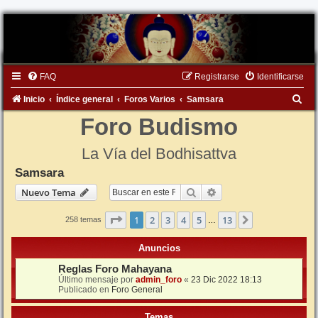
FAQ
Registrarse
Identificarse
B
Inicio
Índice general
Foros Varios
Samsara
u
Foro Budismo
s
La Vía del Bodhisattva
c
Samsara
a
Buscar
Búsqueda avanzada
Nuevo Tema
r
Página
1
de
13
1
2
3
4
5
13
Siguiente
258 temas
…
Anuncios
Reglas Foro Mahayana
Último mensaje por
admin_foro
«
23 Dic 2022 18:13
Publicado en
Foro General
Temas