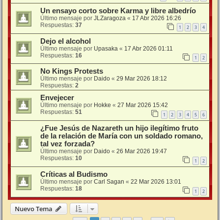
Un ensayo corto sobre Karma y libre albedrío
Último mensaje por
JLZaragoza
«
17 Abr 2026 16:26
Respuestas:
37
1
2
3
4
Dejo el alcohol
Último mensaje por
Upasaka
«
17 Abr 2026 01:11
Respuestas:
16
1
2
No Kings Protests
Último mensaje por
Daido
«
29 Mar 2026 18:12
Respuestas:
2
Envejecer
Último mensaje por
Hokke
«
27 Mar 2026 15:42
Respuestas:
51
1
2
3
4
5
6
¿Fue Jesús de Nazareth un hijo ilegítimo fruto
de la relación de María con un soldado romano,
tal vez forzada?
Último mensaje por
Daido
«
26 Mar 2026 19:47
Respuestas:
10
1
2
Críticas al Budismo
Último mensaje por
Carl Sagan
«
22 Mar 2026 13:01
Respuestas:
18
1
2
Nuevo Tema