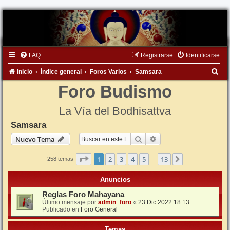
FAQ
Registrarse
Identificarse
B
Inicio
Índice general
Foros Varios
Samsara
u
Foro Budismo
s
La Vía del Bodhisattva
c
Samsara
a
Buscar
Búsqueda avanzada
Nuevo Tema
r
Página
1
de
13
1
2
3
4
5
13
Siguiente
258 temas
…
Anuncios
Reglas Foro Mahayana
Último mensaje por
admin_foro
«
23 Dic 2022 18:13
Publicado en
Foro General
Temas