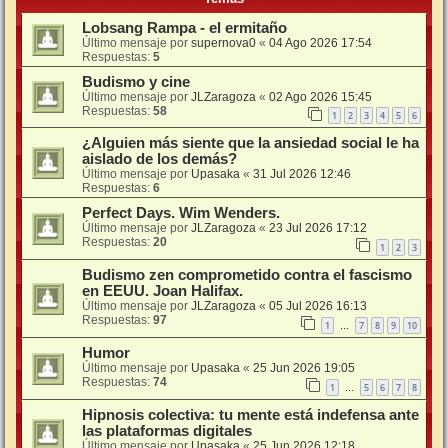
Lobsang Rampa - el ermitaño
Último mensaje por
supernova0
«
04 Ago 2026 17:54
Respuestas:
5
Budismo y cine
Último mensaje por
JLZaragoza
«
02 Ago 2026 15:45
Respuestas:
58
1
2
3
4
5
6
¿Alguien más siente que la ansiedad social le ha
aislado de los demás?
Último mensaje por
Upasaka
«
31 Jul 2026 12:46
Respuestas:
6
Perfect Days. Wim Wenders.
Último mensaje por
JLZaragoza
«
23 Jul 2026 17:12
Respuestas:
20
1
2
3
Budismo zen comprometido contra el fascismo
en EEUU. Joan Halifax.
Último mensaje por
JLZaragoza
«
05 Jul 2026 16:13
Respuestas:
97
1
7
8
9
10
…
Humor
Último mensaje por
Upasaka
«
25 Jun 2026 19:05
Respuestas:
74
1
5
6
7
8
…
Hipnosis colectiva: tu mente está indefensa ante
las plataformas digitales
Último mensaje por
Upasaka
«
25 Jun 2026 12:18