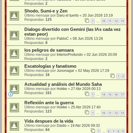
Respuestas:
2
Shodo, Sumi-e y Zen
Último mensaje por
Daru el tuerto
«
20 Jun 2026 15:19
Respuestas:
125
1
10
11
12
13
…
Dialogo divertido con Gemini (las IAs cada vez
estan peor)
Último mensaje por
PabloC
«
08 Jun 2026 13:26
Respuestas:
8
los peligros de samsara
Último mensaje por
InteriorProfundo
«
02 Jun 2026 20:09
Respuestas:
2
Escatologías y fanatismo
Último mensaje por
Junonagar
«
02 May 2026 17:29
Respuestas:
16
1
2
Actualidad y análisis del Mundo Saha
Último mensaje por
Hokke
«
27 Abr 2026 00:13
Respuestas:
161
1
14
15
16
17
…
Reflexión ante la guerra
Último mensaje por
Hokke
«
25 Abr 2026 17:40
Respuestas:
123
1
10
11
12
13
…
Vida despues de la vida
Último mensaje por
Daido
«
19 Abr 2026 09:32
Respuestas:
84
1
6
7
8
9
…