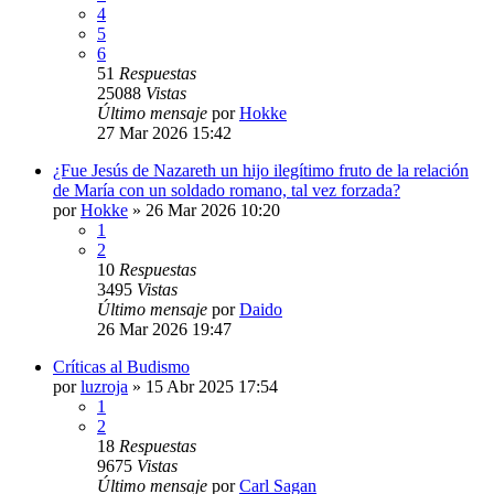
4
5
6
51
Respuestas
25088
Vistas
Último mensaje
por
Hokke
27 Mar 2026 15:42
¿Fue Jesús de Nazareth un hijo ilegítimo fruto de la relación
de María con un soldado romano, tal vez forzada?
por
Hokke
»
26 Mar 2026 10:20
1
2
10
Respuestas
3495
Vistas
Último mensaje
por
Daido
26 Mar 2026 19:47
Críticas al Budismo
por
luzroja
»
15 Abr 2025 17:54
1
2
18
Respuestas
9675
Vistas
Último mensaje
por
Carl Sagan