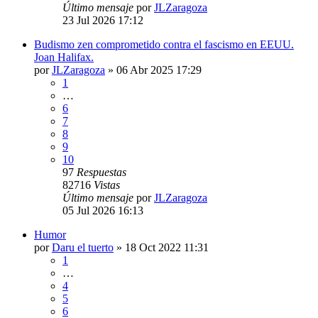
Último mensaje
por
JLZaragoza
23 Jul 2026 17:12
Budismo zen comprometido contra el fascismo en EEUU.
Joan Halifax.
por
JLZaragoza
»
06 Abr 2025 17:29
1
…
6
7
8
9
10
97
Respuestas
82716
Vistas
Último mensaje
por
JLZaragoza
05 Jul 2026 16:13
Humor
por
Daru el tuerto
»
18 Oct 2022 11:31
1
…
4
5
6