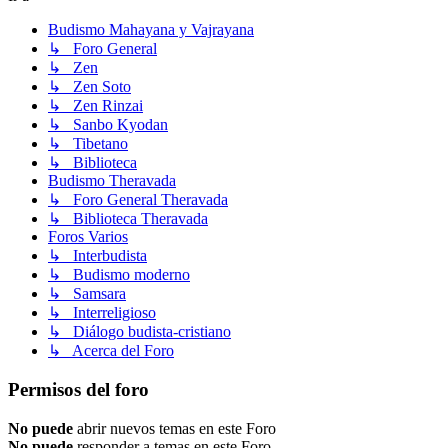
Budismo Mahayana y Vajrayana
↳ Foro General
↳ Zen
↳ Zen Soto
↳ Zen Rinzai
↳ Sanbo Kyodan
↳ Tibetano
↳ Biblioteca
Budismo Theravada
↳ Foro General Theravada
↳ Biblioteca Theravada
Foros Varios
↳ Interbudista
↳ Budismo moderno
↳ Samsara
↳ Interreligioso
↳ Diálogo budista-cristiano
↳ Acerca del Foro
Permisos del foro
No puede
abrir nuevos temas en este Foro
No puede
responder a temas en este Foro