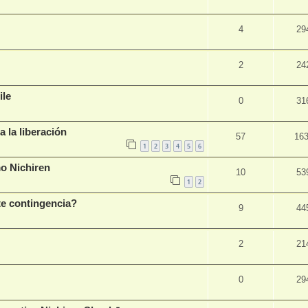
4
29
2
24
le
0
31
a la liberación
57
16
1
2
3
4
5
6
o Nichiren
10
53
1
2
e contingencia?
9
44
2
21
0
29