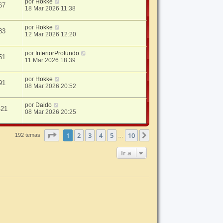
por
Hokke
67
18 Mar 2026 11:38
por
Hokke
33
12 Mar 2026 12:20
por
InteriorProfundo
51
11 Mar 2026 18:39
por
Hokke
91
08 Mar 2026 20:52
por
Daido
421
08 Mar 2026 20:25
Página
1
de
10
1
2
3
4
5
10
Siguiente
192 temas
…
Ir a