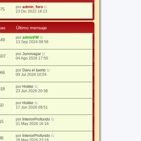
por
admin_foro
975
23 Dic 2022 18:13
tas
Último mensaje
por
adminFM
649
13 Sep 2024 08:58
por
Junonagar
607
04 Ago 2026 17:50
por
Daru el tuerto
066
09 Jul 2026 10:54
por
Hokke
018
23 Jun 2026 20:38
por
Hokke
60
17 Jun 2026 09:51
por
InteriorProfundo
15
31 May 2026 16:16
por
InteriorProfundo
36
26 May 2026 23:16