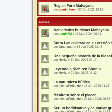
Reglas Foro Mahayana
por
admin_foro
»
23 Dic 2022 18:13
Temas
Actividades budistas Mahayana
por
adminFM
»
17 May 2024 09:01
Sutra Lankavatara en su versión 
por
Junonagar
»
13 Jun 2025 23:46
Una pequeña historia de la filosof
por
Hokke
»
30 Sep 2025 09:17
Leyendo a Nichiren Shōnin
por
Hokke
»
29 Sep 2025 18:32
La naturaleza búdica
por
InteriorProfundo
»
15 Jun 2026 21:25
Metáfora sobre el placer
por
InteriorProfundo
»
25 May 2026 09:56
Ser un bodhisattva y acumular gra
por
InteriorProfundo
»
26 May 2026 23:16