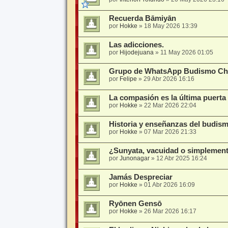
Recuerda Bāmiyān
por
Hokke
»
18 May 2026 13:39
Las adicciones.
por
Hijodejuana
»
11 May 2026 01:05
Grupo de WhatsApp Budismo Chi
por
Felipe
»
29 Abr 2026 16:16
La compasión es la última puerta 
por
Hokke
»
22 Mar 2026 22:04
Historia y enseñanzas del budism
por
Hokke
»
07 Mar 2026 21:33
¿Sunyata, vacuidad o simplement
por
Junonagar
»
12 Abr 2025 16:24
Jamás Despreciar
por
Hokke
»
01 Abr 2026 16:09
Ryōnen Gensō
por
Hokke
»
26 Mar 2026 16:17