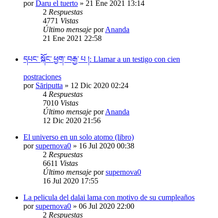
por
Daru el tuerto
»
21 Ene 2021 13:14
2
Respuestas
4771
Vistas
Último mensaje
por
Ananda
21 Ene 2021 22:58
དཔང་ སྐོང་ ཕྱག་ བརྒྱ་ པ །: Llamar a un testigo con cien
postraciones
por
Sāriputta
»
12 Dic 2020 02:24
4
Respuestas
7010
Vistas
Último mensaje
por
Ananda
12 Dic 2020 21:56
El universo en un solo atomo (libro)
por
supernova0
»
16 Jul 2020 00:38
2
Respuestas
6611
Vistas
Último mensaje
por
supernova0
16 Jul 2020 17:55
La pelicula del dalai lama con motivo de su cumpleaños
por
supernova0
»
06 Jul 2020 22:00
2
Respuestas