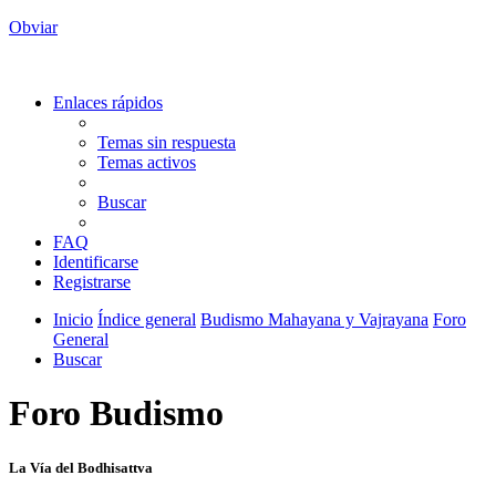
Obviar
Enlaces rápidos
Temas sin respuesta
Temas activos
Buscar
FAQ
Identificarse
Registrarse
Inicio
Índice general
Budismo Mahayana y Vajrayana
Foro
General
Buscar
Foro Budismo
La Vía del Bodhisattva