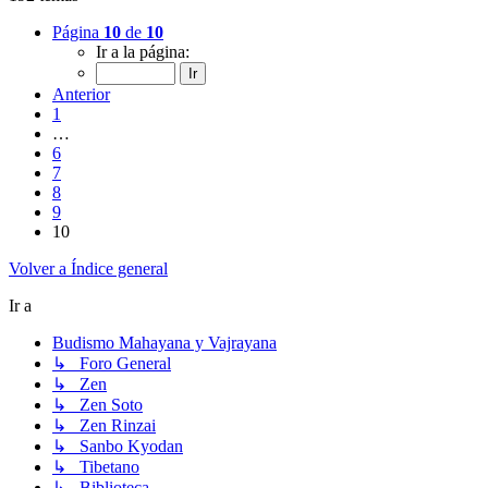
Página
10
de
10
Ir a la página:
Anterior
1
…
6
7
8
9
10
Volver a Índice general
Ir a
Budismo Mahayana y Vajrayana
↳ Foro General
↳ Zen
↳ Zen Soto
↳ Zen Rinzai
↳ Sanbo Kyodan
↳ Tibetano
↳ Biblioteca