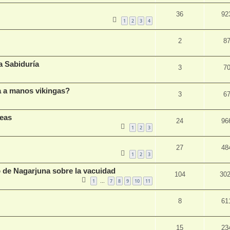
36
92
1
2
3
4
2
8
a Sabiduría
3
7
 a manos vikingas?
3
6
neas
24
96
1
2
3
27
48
1
2
3
 de Nagarjuna sobre la vacuidad
104
30
1
7
8
9
10
11
…
8
61
15
23