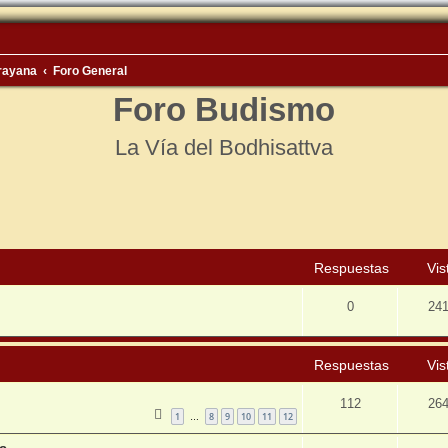
rayana
Foro General
Foro Budismo
La Vía del Bodhisattva
squeda avanzada
Respuestas
Vis
0
24
Respuestas
Vis
112
26
1
8
9
10
11
12
…