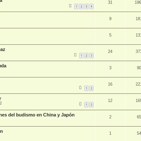
a
31
19
1
2
3
4
9
18
5
13
paz
24
37
1
2
3
uda
3
9
16
22
1
2
r
12
16
2
1
2
ones del budismo en China y Japón
2
6
ón
1
5