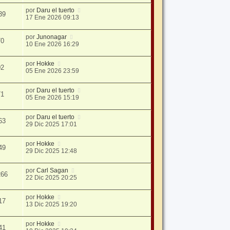
por
Daru el tuerto
39
17 Ene 2026 09:13
por
Junonagar
70
10 Ene 2026 16:29
por
Hokke
02
05 Ene 2026 23:59
por
Daru el tuerto
71
05 Ene 2026 15:19
por
Daru el tuerto
63
29 Dic 2025 17:01
por
Hokke
49
29 Dic 2025 12:48
por
Carl Sagan
266
22 Dic 2025 20:25
por
Hokke
17
13 Dic 2025 19:20
por
Hokke
41