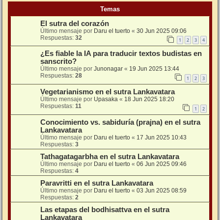
Temas
El sutra del corazón
Último mensaje por
Daru el tuerto
«
30 Jun 2025 09:06
Respuestas:
32
1
2
3
4
¿Es fiable la IA para traducir textos budistas en
sanscrito?
Último mensaje por
Junonagar
«
19 Jun 2025 13:44
Respuestas:
28
1
2
3
Vegetarianismo en el sutra Lankavatara
Último mensaje por
Upasaka
«
18 Jun 2025 18:20
Respuestas:
11
1
2
Conocimiento vs. sabiduría (prajna) en el sutra
Lankavatara
Último mensaje por
Daru el tuerto
«
17 Jun 2025 10:43
Respuestas:
3
Tathagatagarbha en el sutra Lankavatara
Último mensaje por
Daru el tuerto
«
06 Jun 2025 09:46
Respuestas:
4
Paravritti en el sutra Lankavatara
Último mensaje por
Daru el tuerto
«
03 Jun 2025 08:59
Respuestas:
2
Las etapas del bodhisattva en el sutra
Lankavatara