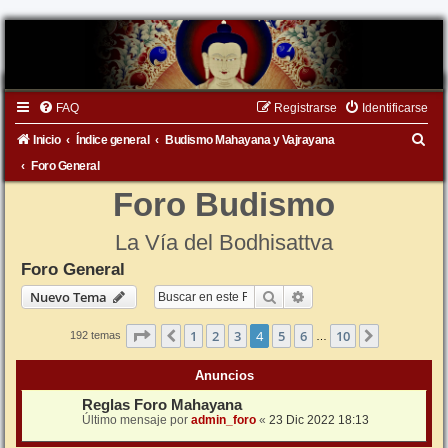
FAQ
Registrarse
Identificarse
B
Inicio
Índice general
Budismo Mahayana y Vajrayana
u
Foro General
s
Foro Budismo
c
La Vía del Bodhisattva
a
Foro General
r
Buscar
Búsqueda avanzada
Nuevo Tema
Página
4
de
10
1
2
3
4
5
6
10
Anterior
Siguiente
192 temas
…
Anuncios
Reglas Foro Mahayana
Último mensaje por
admin_foro
«
23 Dic 2022 18:13