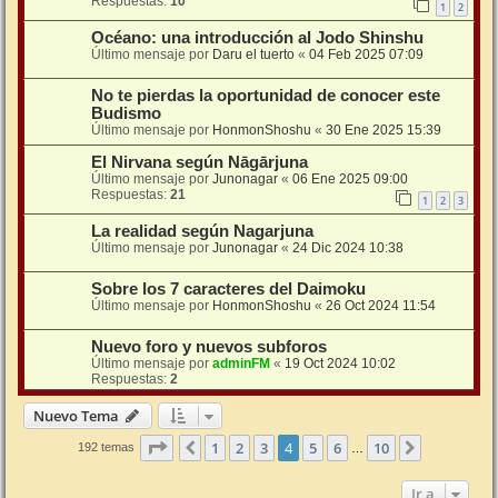
Respuestas:
10
1
2
Océano: una introducción al Jodo Shinshu
Último mensaje por
Daru el tuerto
«
04 Feb 2025 07:09
No te pierdas la oportunidad de conocer este
Budismo
Último mensaje por
HonmonShoshu
«
30 Ene 2025 15:39
El Nirvana según Nāgārjuna
Último mensaje por
Junonagar
«
06 Ene 2025 09:00
Respuestas:
21
1
2
3
La realidad según Nagarjuna
Último mensaje por
Junonagar
«
24 Dic 2024 10:38
Sobre los 7 caracteres del Daimoku
Último mensaje por
HonmonShoshu
«
26 Oct 2024 11:54
Nuevo foro y nuevos subforos
Último mensaje por
adminFM
«
19 Oct 2024 10:02
Respuestas:
2
Nuevo Tema
Página
4
de
10
1
2
3
4
5
6
10
Anterior
Siguiente
192 temas
…
Ir a