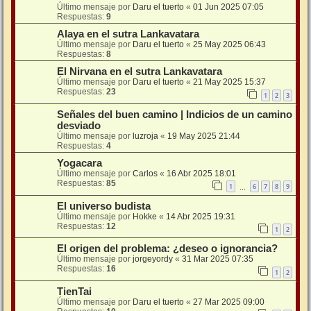
Último mensaje por
Daru el tuerto
«
01 Jun 2025 07:05
Respuestas:
9
Alaya en el sutra Lankavatara
Último mensaje por
Daru el tuerto
«
25 May 2025 06:43
Respuestas:
8
El Nirvana en el sutra Lankavatara
Último mensaje por
Daru el tuerto
«
21 May 2025 15:37
Respuestas:
23
1
2
3
Señales del buen camino | Indicios de un camino
desviado
Último mensaje por
luzroja
«
19 May 2025 21:44
Respuestas:
4
Yogacara
Último mensaje por
Carlos
«
16 Abr 2025 18:01
Respuestas:
85
1
6
7
8
9
…
El universo budista
Último mensaje por
Hokke
«
14 Abr 2025 19:31
Respuestas:
12
1
2
El origen del problema: ¿deseo o ignorancia?
Último mensaje por
jorgeyordy
«
31 Mar 2025 07:35
Respuestas:
16
1
2
TienTai
Último mensaje por
Daru el tuerto
«
27 Mar 2025 09:00