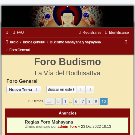
FAQ
Registrarse
Identificarse
B
Inicio
Índice general
Budismo Mahayana y Vajrayana
u
Foro General
s
Foro Budismo
c
La Vía del Bodhisattva
a
Foro General
r
Buscar
Búsqueda avanzada
Nuevo Tema
Página
10
de
10
1
6
7
8
9
10
Anterior
192 temas
…
Anuncios
Reglas Foro Mahayana
Último mensaje por
admin_foro
«
23 Dic 2022 18:13