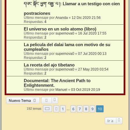
དཔང་ སྐོང་ ཕྱག་ བརྒྱ་ པ །: Llamar a un testigo con cien
postraciones
Último mensaje por
Ananda
«
12 Dic 2020 21:56
Respuestas:
4
El universo en un solo atomo (libro)
Último mensaje por
supernova0
«
16 Jul 2020 17:55
Respuestas:
2
La pelicula del dalai lama con motivo de su
cumpleaños
Último mensaje por
supernova0
«
07 Jul 2020 00:13
Respuestas:
2
La receta del ajo tibetano
Último mensaje por
supernova0
«
27 May 2020 03:54
Respuestas:
2
Documental: The Ancient Path to
Enlightenment.
Último mensaje por
Manuel
«
03 Oct 2019 20:19
Nuevo Tema
Página
10
de
10
1
6
7
8
9
10
Anterior
192 temas
…
Ir a