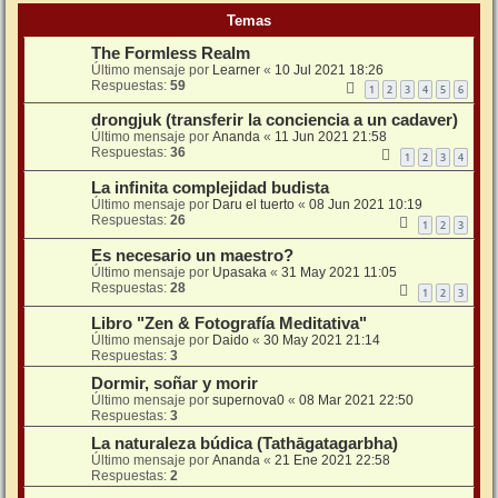
Temas
The Formless Realm
Último mensaje por
Learner
«
10 Jul 2021 18:26
Respuestas:
59
1
2
3
4
5
6
drongjuk (transferir la conciencia a un cadaver)
Último mensaje por
Ananda
«
11 Jun 2021 21:58
Respuestas:
36
1
2
3
4
La infinita complejidad budista
Último mensaje por
Daru el tuerto
«
08 Jun 2021 10:19
Respuestas:
26
1
2
3
Es necesario un maestro?
Último mensaje por
Upasaka
«
31 May 2021 11:05
Respuestas:
28
1
2
3
Libro "Zen & Fotografía Meditativa"
Último mensaje por
Daido
«
30 May 2021 21:14
Respuestas:
3
Dormir, soñar y morir
Último mensaje por
supernova0
«
08 Mar 2021 22:50
Respuestas:
3
La naturaleza búdica (Tathāgatagarbha)
Último mensaje por
Ananda
«
21 Ene 2021 22:58
Respuestas:
2