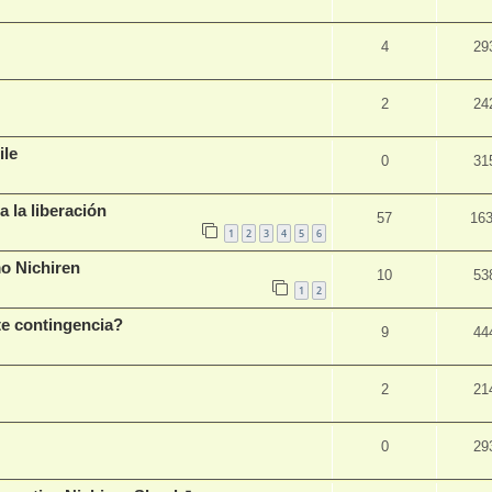
4
29
2
24
le
0
31
a la liberación
57
16
1
2
3
4
5
6
o Nichiren
10
53
1
2
e contingencia?
9
44
2
21
0
29