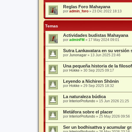
Reglas Foro Mahayana
por
admin_foro
»
23 Dic 2022 18:13
Temas
Actividades budistas Mahayana
por
adminFM
»
17 May 2024 09:01
Sutra Lankavatara en su versión 
por
Junonagar
»
13 Jun 2025 23:46
Una pequeña historia de la filosof
por
Hokke
»
30 Sep 2025 09:17
Leyendo a Nichiren Shōnin
por
Hokke
»
29 Sep 2025 18:32
La naturaleza búdica
por
InteriorProfundo
»
15 Jun 2026 21:25
Metáfora sobre el placer
por
InteriorProfundo
»
25 May 2026 09:56
Ser un bodhisattva y acumular gra
por
InteriorProfundo
»
26 May 2026 23:16