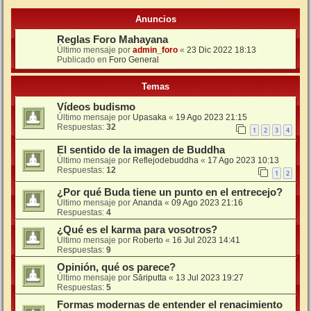
Anuncios
Reglas Foro Mahayana
Último mensaje por
admin_foro
«
23 Dic 2022 18:13
Publicado en
Foro General
Temas
Vídeos budismo
Último mensaje por
Upasaka
«
19 Ago 2023 21:15
Respuestas:
32
1
2
3
4
El sentido de la imagen de Buddha
Último mensaje por
Reflejodebuddha
«
17 Ago 2023 10:13
Respuestas:
12
1
2
¿Por qué Buda tiene un punto en el entrecejo?
Último mensaje por
Ananda
«
09 Ago 2023 21:16
Respuestas:
4
¿Qué es el karma para vosotros?
Último mensaje por
Roberto
«
16 Jul 2023 14:41
Respuestas:
9
Opinión, qué os parece?
Último mensaje por
Sāriputta
«
13 Jul 2023 19:27
Respuestas:
5
Formas modernas de entender el renacimiento