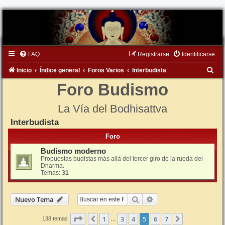
FAQ
Registrarse
Identificarse
B
Inicio
Índice general
Foros Varios
Interbudista
u
Foro Budismo
s
La Vía del Bodhisattva
c
Interbudista
a
r
Foro
Budismo moderno
Propuestas budistas más allá del tercer giro de la rueda del
Dharma.
Temas:
31
Buscar
Búsqueda avanzada
Nuevo Tema
Página
5
de
7
1
3
4
5
6
7
Anterior
Siguiente
138 temas
…