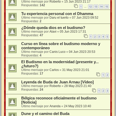
Último mensaje por
Roberto
«
15 Jun 2023 21:17
Respuestas:
142
1
12
13
14
15
…
Tu experiencia personal con el Dhamma
Último mensaje por
Daru el tuerto
«
07 Jun 2023 09:52
Respuestas:
2
¿Dónde queda dios en el budismo?
Último mensaje por
Alavi
«
05 Jun 2023 17:31
Respuestas:
47
1
2
3
4
5
Curso en línea sobre el budismo moderno y
contemporáneo
Último mensaje por
Canis Luco
«
04 Jun 2023 20:53
Respuestas:
4
El Budismo en la modernidad (presente y...
¿futuro?)
Último mensaje por
Carlos
«
31 May 2023 21:01
Respuestas:
17
1
2
Leyenda de Buda de Juan Arnau [Vídeo]
Último mensaje por
Roberto
«
28 May 2023 21:40
Respuestas:
24
1
2
3
Bélgica reconoce oficialmente el budismo
[Noticia]
Último mensaje por
Ananda
«
24 May 2023 10:40
Dune y el camino del Buda