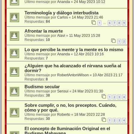
Último mensaje por
Ananda
«
24 May 2023 10:12
Terminología y diálogo interbudista
Último mensaje por
Carlos
«
14 May 2023 21:46
Respuestas:
84
1
6
7
8
9
…
Afrontar la muerte
Último mensaje por
Alavi
«
11 May 2023 15:28
Respuestas:
10
1
2
Lo que percibe la mente y la mente es lo mismo
Último mensaje por
Ananda
«
12 Abr 2023 10:16
Respuestas:
7
¿Alguien que ha alcanzado el nirvana sueña al
dormir?
Último mensaje por
RobertAntonWilson
«
10 Abr 2023 21:17
Respuestas:
8
Budismo secular
Último mensaje por
Sensui
«
24 Mar 2023 01:30
Respuestas:
38
1
2
3
4
Sobre cumplir, o no, los preceptos. Cuándo,
cómo y por qué.
Último mensaje por
Roberto
«
18 Mar 2023 22:28
Respuestas:
30
1
2
3
4
El concepto de Iluminación Original en el
Budismo Mahayana