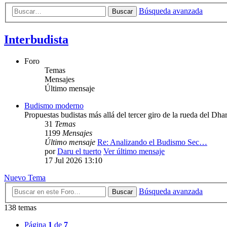
Búsqueda avanzada
Buscar
Interbudista
Foro
Temas
Mensajes
Último mensaje
Budismo moderno
Propuestas budistas más allá del tercer giro de la rueda del Dha
31
Temas
1199
Mensajes
Último mensaje
Re: Analizando el Budismo Sec…
por
Daru el tuerto
Ver último mensaje
17 Jul 2026 13:10
Nuevo Tema
Búsqueda avanzada
Buscar
138 temas
Página
1
de
7