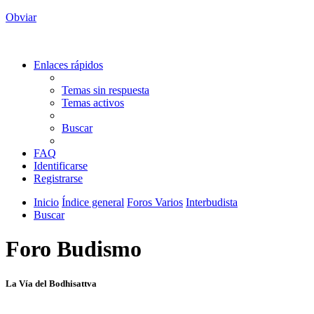
Obviar
Enlaces rápidos
Temas sin respuesta
Temas activos
Buscar
FAQ
Identificarse
Registrarse
Inicio
Índice general
Foros Varios
Interbudista
Buscar
Foro Budismo
La Vía del Bodhisattva