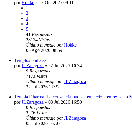
por
Hokke
»
17 Oct 2025 09:11
1
2
3
4
5
41
Respuestas
28154
Vistas
Último mensaje
por
Hokke
05 Ago 2026 08:59
Templos budistas.
por
JLZaragoza
»
22 Jul 2025 16:34
9
Respuestas
7173
Vistas
Último mensaje
por
JLZaragoza
22 Jul 2026 17:22
Terapia Dharma. La consejería budista en acción: entrevista a
por
JLZaragoza
»
03 Jul 2026 16:50
0
Respuestas
3276
Vistas
Último mensaje
por
JLZaragoza
03 Jul 2026 16:50