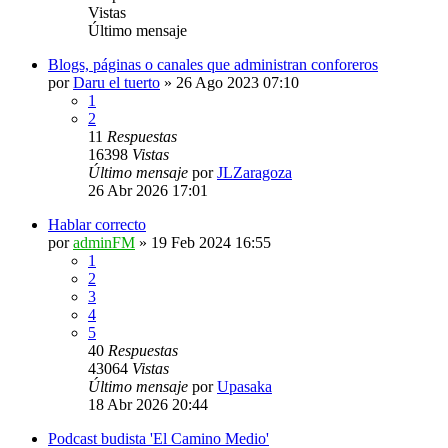
Vistas
Último mensaje
Blogs, páginas o canales que administran conforeros
por
Daru el tuerto
»
26 Ago 2023 07:10
1
2
11
Respuestas
16398
Vistas
Último mensaje
por
JLZaragoza
26 Abr 2026 17:01
Hablar correcto
por
adminFM
»
19 Feb 2024 16:55
1
2
3
4
5
40
Respuestas
43064
Vistas
Último mensaje
por
Upasaka
18 Abr 2026 20:44
Podcast budista 'El Camino Medio'