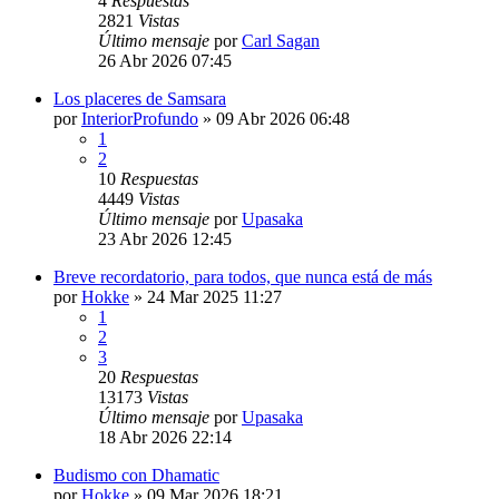
4
Respuestas
2821
Vistas
Último mensaje
por
Carl Sagan
26 Abr 2026 07:45
Los placeres de Samsara
por
InteriorProfundo
»
09 Abr 2026 06:48
1
2
10
Respuestas
4449
Vistas
Último mensaje
por
Upasaka
23 Abr 2026 12:45
Breve recordatorio, para todos, que nunca está de más
por
Hokke
»
24 Mar 2025 11:27
1
2
3
20
Respuestas
13173
Vistas
Último mensaje
por
Upasaka
18 Abr 2026 22:14
Budismo con Dhamatic
por
Hokke
»
09 Mar 2026 18:21