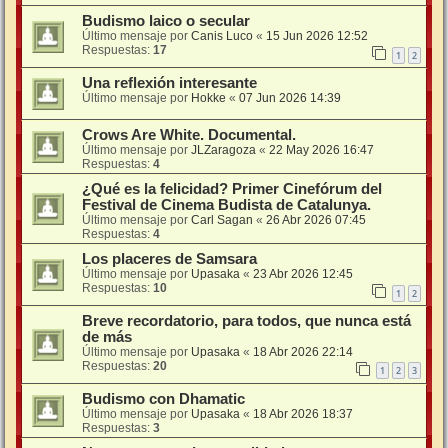
Budismo laico o secular
Último mensaje por
Canis Luco
«
15 Jun 2026 12:52
Respuestas:
17
1
2
Una reflexión interesante
Último mensaje por
Hokke
«
07 Jun 2026 14:39
Crows Are White. Documental.
Último mensaje por
JLZaragoza
«
22 May 2026 16:47
Respuestas:
4
¿Qué es la felicidad? Primer Cinefórum del
Festival de Cinema Budista de Catalunya.
Último mensaje por
Carl Sagan
«
26 Abr 2026 07:45
Respuestas:
4
Los placeres de Samsara
Último mensaje por
Upasaka
«
23 Abr 2026 12:45
Respuestas:
10
1
2
Breve recordatorio, para todos, que nunca está
de más
Último mensaje por
Upasaka
«
18 Abr 2026 22:14
Respuestas:
20
1
2
3
Budismo con Dhamatic
Último mensaje por
Upasaka
«
18 Abr 2026 18:37
Respuestas:
3