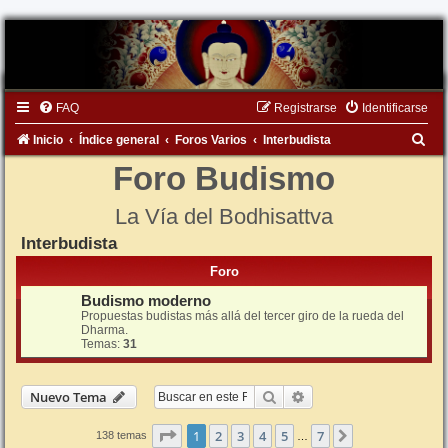
FAQ
Registrarse
Identificarse
B
Inicio
Índice general
Foros Varios
Interbudista
u
Foro Budismo
s
La Vía del Bodhisattva
c
Interbudista
a
r
Foro
Budismo moderno
Propuestas budistas más allá del tercer giro de la rueda del
Dharma.
Temas:
31
Buscar
Búsqueda avanzada
Nuevo Tema
Página
1
de
7
1
2
3
4
5
7
Siguiente
138 temas
…