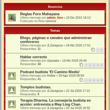
Anuncios
Reglas Foro Mahayana
Último mensaje por
admin_foro
«
23 Dic 2022 18:13
Publicado en
Foro General
Temas
Blogs, páginas o canales que administran
conforeros
Último mensaje por
JLZaragoza
«
26 Abr 2026 17:01
Respuestas:
11
1
2
Hablar correcto
Último mensaje por
Upasaka
«
18 Abr 2026 20:44
Respuestas:
40
1
2
3
4
5
Podcast budista 'El Camino Medio'
Último mensaje por
Hokke
«
05 Ago 2026 08:59
Respuestas:
41
1
2
3
4
5
Templos budistas.
Último mensaje por
JLZaragoza
«
22 Jul 2026 17:22
Respuestas:
9
Terapia Dharma. La consejería budista en
acción: entrevista a May Ling Chan.
Último mensaje por
JLZaragoza
«
03 Jul 2026 16:50