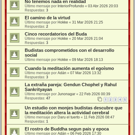
No tenemos nada en realidad
Último mensaje por
InteriorProfundo
«
03 Abr 2026 20:03
Respuestas:
3
El camino de la virtud
Último mensaje por
Hokke
«
31 Mar 2026 21:25
Respuestas:
2
Cinco recordatorios del Buda
Último mensaje por
Hokke
«
20 Mar 2026 21:04
Respuestas:
3
Budistas comprometidos con el desarrollo
social
Último mensaje por
Hokke
«
09 Mar 2026 18:13
Cuando la meditación aumenta el egoísmo
Último mensaje por
Adán
«
07 Mar 2026 13:32
Respuestas:
3
La extraña pareja: Gendun Chophel y Rahul
Sankrityayan
Último mensaje por
Junonagar
«
22 Feb 2026 00:39
Respuestas:
47
1
2
3
4
5
Un estudio con monjes budistas descubre que
la meditación altera la actividad cerebral
Último mensaje por
Daru el tuerto
«
11 Feb 2026 08:47
Respuestas:
1
El rostro de Buddha segun pais y epoca
Último mensaje por
Adán
«
06 Feb 2026 17:30