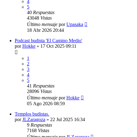
4
5
40
Respuestas
43048
Vistas
Último mensaje
por
Upasaka
18 Abr 2026 20:44
Podcast budista 'El Camino Medio'
por
Hokke
»
17 Oct 2025 09:11
1
2
3
4
5
41
Respuestas
28096
Vistas
Último mensaje
por
Hokke
05 Ago 2026 08:59
Templos budistas.
por
JLZaragoza
»
22 Jul 2025 16:34
9
Respuestas
7168
Vistas
Último mensaje
por
JLZaragoza