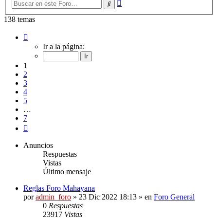
Búsqueda
Buscar
avanzada
138 temas
Página
1
Ir a la página:
de
7
1
2
3
4
5
…
7
Siguiente
Anuncios
Respuestas
Vistas
Último mensaje
Reglas Foro Mahayana
por
admin_foro
»
23 Dic 2022 18:13
» en
Foro General
0
Respuestas
23917
Vistas