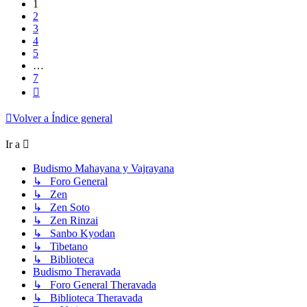
1
2
3
4
5
…
7
Siguiente
Volver a Índice general
Ir a
Budismo Mahayana y Vajrayana
↳ Foro General
↳ Zen
↳ Zen Soto
↳ Zen Rinzai
↳ Sanbo Kyodan
↳ Tibetano
↳ Biblioteca
Budismo Theravada
↳ Foro General Theravada
↳ Biblioteca Theravada