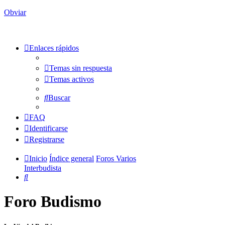
Obviar
Enlaces rápidos
Temas sin respuesta
Temas activos
Buscar
FAQ
Identificarse
Registrarse
Inicio
Índice general
Foros Varios
Interbudista
Buscar
Foro Budismo